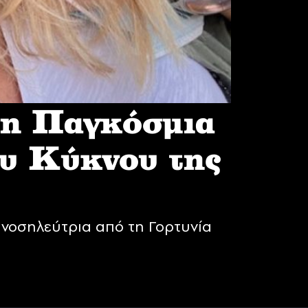
 η Παγκόσμια
υ Κύκνου της
νοσηλεύτρια από τη Γορτυνία