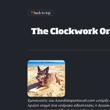
Εμπνευστής του kourdistoportocali.com υπήρξε 
πρώτη στιγμή ένα υπέροχο αδεσποτάκι, η Soozie