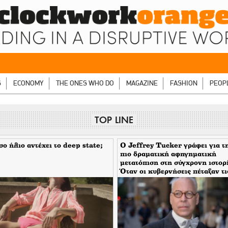
S
ECONOMY
THE ONES WHO DO
MAGAZINE
FASHION
PEOP
TOP LINE
ο ήλιο αντέχει το deep state;
Ο Jeffrey Tucker γράφει για τ
πιο δραματική αφηγηματική
μετατόπιση στη σύγχρονη ιστορ
Όταν οι κυβερνήσεις πέταξαν τι
μάσκες τους