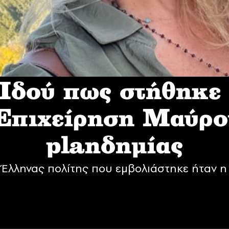
δού πως στήθηκε
 Επιχείρηση Mαύρο
planδημίας
Έλληνας πολίτης που εμβολιάστηκε ήταν η 