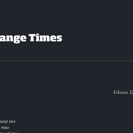
Ειδικός 
από την
, που