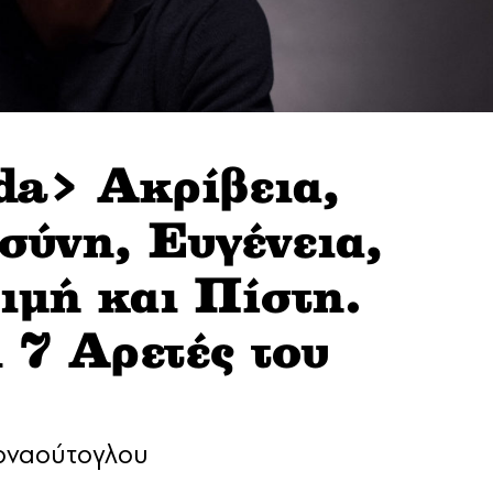
da> Ακρίβεια,
ύνη, Ευγένεια,
Τιμή και Πίστη.
ι 7 Αρετές του
Αρναούτογλου