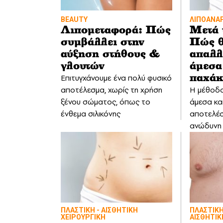
BEAUTY
ΛΙΠΟΑΝΑ
Λιπομεταφορά: Πώς
Μετά 
συμβάλλει στην
Πώς 
αύξηση στήθους &
απαλλ
γλουτών
άμεσα
Επιτυγχάνουμε ένα πολύ φυσικό
παχάκ
αποτέλεσμα, χωρίς τη χρήση
Η μέθοδο
ξένου σώματος, όπως το
άμεσα κα
ένθεμα σιλικόνης
αποτελέσ
ανώδυνη
ΠΛΑΣΤΙΚΗ - ΑΙΣΘΗΤΙΚΗ
ΠΛΑΣΤΙΚΗ
ΧΕΙΡΟΥΡΓΙΚΗ
ΑΙΣΘΗΤΙΚ