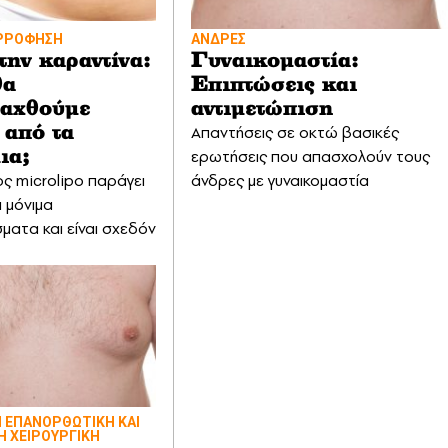
ΡΡΟΦΗΣΗ
ΑΝΔΡΕΣ
την καραντίνα:
Γυναικομαστία:
θα
Επιπτώσεις και
αχθούμε
αντιμετώπιση
Απαντήσεις σε οκτώ βασικές
 από τα
ερωτήσεις που απασχολούν τους
ια;
ς microlipo παράγει
άνδρες με γυναικομαστία
ι μόνιμα
ματα και είναι σχεδόν
 ΕΠΑΝΟΡΘΩΤΙΚΗ ΚΑΙ
Η ΧΕΙΡΟΥΡΓΙΚΗ