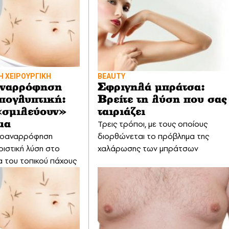
Η ΧΕΙΡΟΥΡΓΙΚΗ
BEAUTY
ναρρόφηση
Σφριγηλά μπράτσα:
ιπογλυπτική:
Βρείτε τη λύση που σας
σμιλεύουν»
ταιριάζει
Τρεις τρόποι, με τους οποίους
μα
ιποαναρρόφηση
διορθώνεται το πρόβλημα της
ριστική λύση στο
χαλάρωσης των μπράτσων
 του τοπικού πάχους