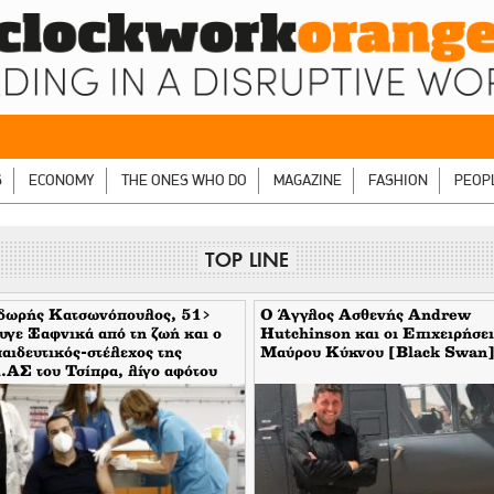
S
ECONOMY
THE ONES WHO DO
MAGAZINE
FASHION
PEOP
TOP LINE
δωρής Κατσωνόπουλος, 51>
Ο Άγγλος Ασθενής Andrew
γε Ξαφνικά από τη ζωή και ο
Hutchinson και οι Επιχειρήσει
αιδευτικός-στέλεχος της
Μαύρου Κύκνου [Black Swan
ΑΣ του Τσίπρα, λίγο αφότου
γε ξαφνικά και ο Ανδρέας
ρακούλιας, 55 του Mέρα25