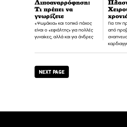
Λιποαναρρόφηση:
Πλασ
Τι πρέπει να
Χειρο
γνωρίζετε
χρονιά
«Ψωμάκια» και τοπικό πάχος
Για την 
είναι ο «εφιάλτης» για πολλές
από προ
γυναίκες, αλλά και για άνδρες
αναπνευσ
καρδιαγγ
NEXT PAGE