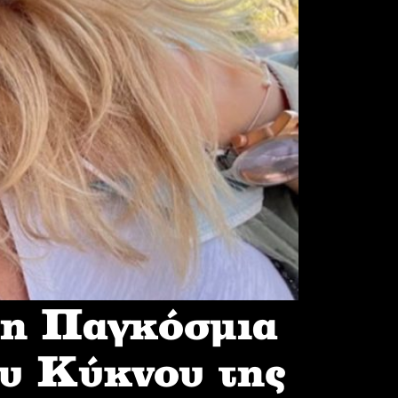
 η Παγκόσμια
υ Κύκνου της