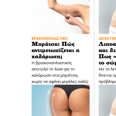
ΒΡΑΧΙΟΝΟΠΛΑΣΤΙΚΗ
ΑΙΣΘΗΤΙΚ
Μπράτσα: Πώς
Λιποα
αντιμετωπίζεται η
και λ
χαλάρωση;
Πως «
Η βραχιονοπλαστικής
το σώ
αποτελεί τη λύση για τη
Με τη λ
χαλάρωση στα μπράτσα,
δίνεται ο
χωρίς να αφήνει μεγάλες ουλές
πρόβλημα