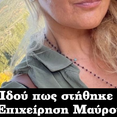
δού πως στήθηκε
 Επιχείρηση Mαύρο