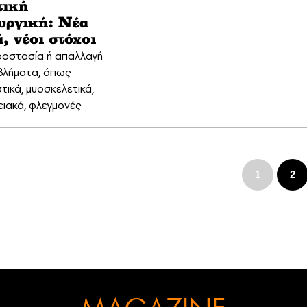
τική
υργική: Νέα
, νέοι στόχοι
προστασία ή απαλλαγή
βλήματα, όπως
τικά, μυοσκελετικά,
ειακά, φλεγμονές
1
2