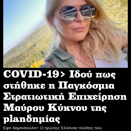
COVID-19> Iδού πως
στήθηκε η Παγκόσμια
Στρατιωτική Επιχείρηση
Mαύρου Κύκνου της
planδημίας
Έφη Καμπισιούλη> Ο πρώτος Έλληνας πολίτης που