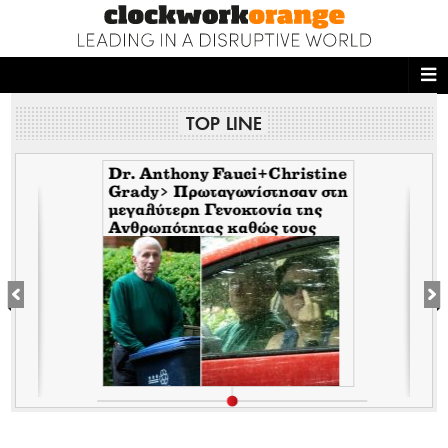
ΑΡΧΙΚΗ
TOP LINE
NEWS DESK
READ THIS
Dr. Anthony Fauci+Christine
Grady> Πρωταγωνίστησαν στη
μεγαλύτερη Γενοκτονία της
ECONOMY
Ανθρωπότητας καθώς τους
κάλυπταν οι μηντιακές
THE ONES WHO DO
ερπύστριες του deep state.
Τώρα η σύζυγος υψώνει το
δάχτυλο στους φωτορεπόρτερ
MAGAZINE
FASHION
PEOPLE
WELLNESS