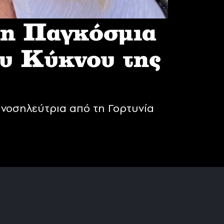
 η Παγκόσμια
υ Κύκνου της
νοσηλεύτρια από τη Γορτυνία