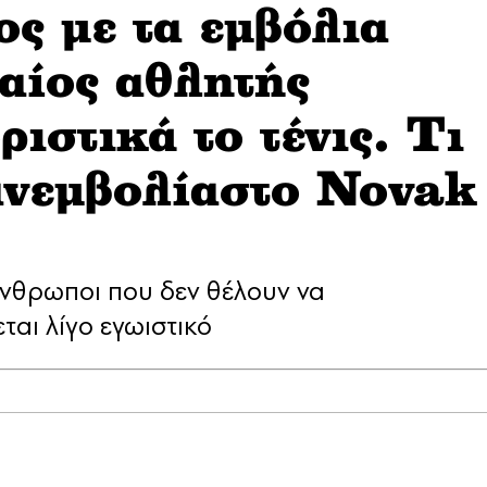
ος με τα εμβόλια
ίος αθλητής
ριστικά το τένις. Τι
 ανεμβολίαστο Novak
νθρωποι που δεν θέλουν να
ται λίγο εγωιστικό