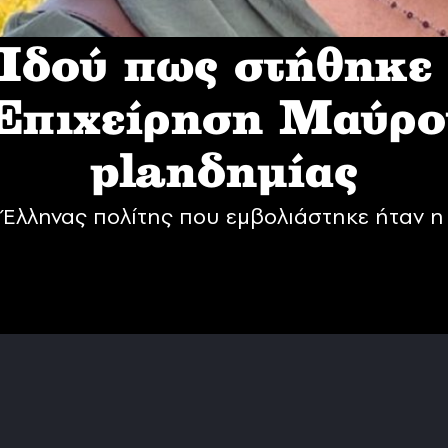
δού πως στήθηκε
 Επιχείρηση Mαύρο
planδημίας
Έλληνας πολίτης που εμβολιάστηκε ήταν η 