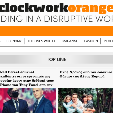
S
ECONOMY
THE ONES WHO DO
MAGAZINE
FASHION
PEOP
TOP LINE
all Street Journal
Eνας Χρόνος από τον Αδόκητο
καλύπτει ότι οι ερευνητές της
Θάνατο της Λένας Σαμαρά
ουσίας έχουν στην διάθεσή τους
iPhone του Tony Fauci από την
ίοδο της πανδημίας. Τι
αίνει αυτό για τον εμπλεκόμενο
τήρη Τσιόδρα