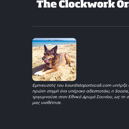
Εμπνευστής του kourdistoportocali.com υπήρξε 
πρώτη στιγμή ένα υπέροχο αδεσποτάκι, η Soozie
τριγυρνούσε στον Εθνικό Δρυμό Σουνίου, ως τη σ
μας υιοθέτησε.
_