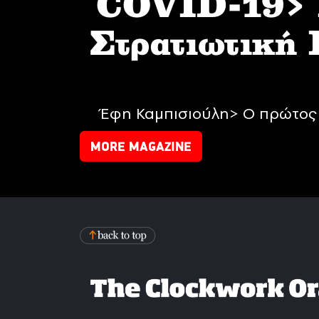
COVID-19> I
Στρατιωτική
Έφη Καμπισιούλη> Ο πρώτος 
MORE MAGAZINE