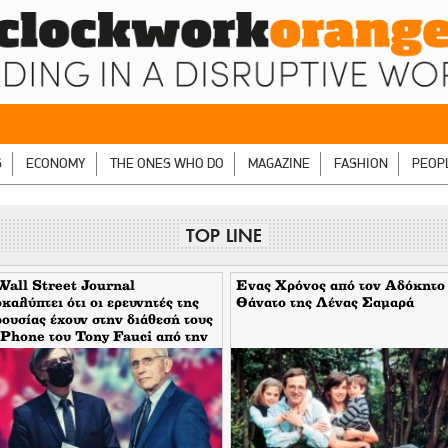
S
ECONOMY
THE ONES WHO DO
MAGAZINE
FASHION
PEOP
TOP LINE
all Street Journal
Eνας Χρόνος από τον Αδόκητο
καλύπτει ότι οι ερευνητές της
Θάνατο της Λένας Σαμαρά
ουσίας έχουν στην διάθεσή τους
iPhone του Tony Fauci από την
ίοδο της πανδημίας. Τι
αίνει αυτό για τον εμπλεκόμενο
τήρη Τσιόδρα