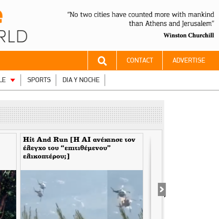
CONTACT
ADVERTISE
LE
SPORTS
DIA Y NOCHE
Hit And Run [H ΑΙ ανέκτησε τον
Υπερήφανες σαν Ελλ
έλεγχο του “επιτιθέμενου”
ελικοπτέρου;]