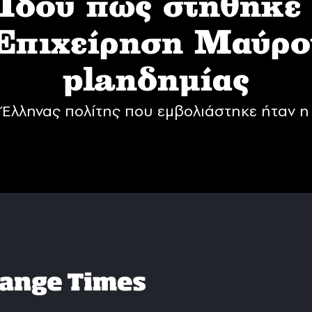
δού πως στήθηκε
 Επιχείρηση Mαύρο
planδημίας
Έλληνας πολίτης που εμβολιάστηκε ήταν η 