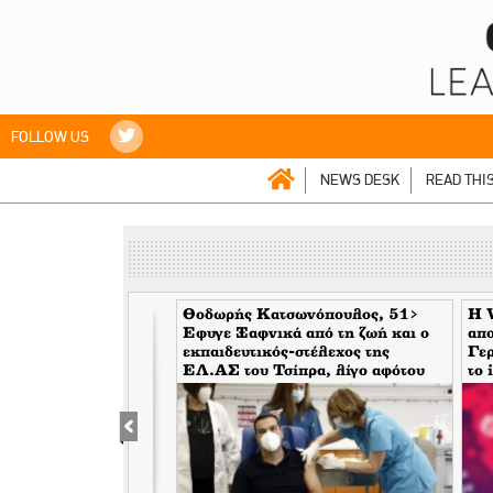
FOLLOW US
NEWS DESK
READ THI
η δεν υπάρχει πια
Θοδωρής Κατσωνόπουλος, 51>
H W
Εφυγε Ξαφνικά από τη ζωή και ο
απο
εκπαιδευτικός-στέλεχος της
Γερ
EΛ.ΑΣ του Τσίπρα, λίγο αφότου
το 
έφυγε ξαφνικά και ο Ανδρέας
περ
Μπρακούλιας, 55 του Mέρα25
σημ
Σω