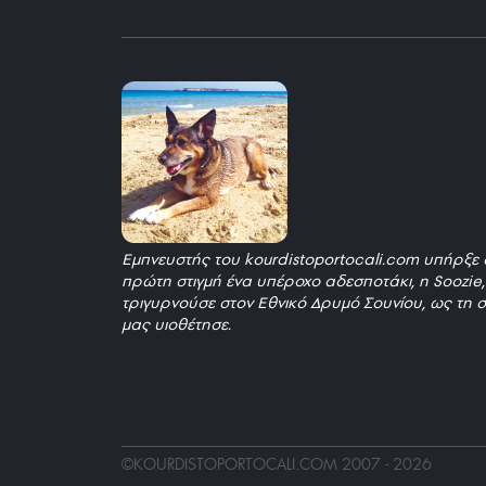
Εμπνευστής του kourdistoportocali.com υπήρξε 
πρώτη στιγμή ένα υπέροχο αδεσποτάκι, η Soozie
τριγυρνούσε στον Εθνικό Δρυμό Σουνίου, ως τη σ
μας υιοθέτησε.
_
©
KOURDISTOPORTOCALI.COM
2007 - 2026