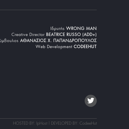
Iδρυτής
WRONG MAN
Creative Director
BEATRICE RUSSO (ADD+)
Σύμβουλος
ΑΘΑΝΑΣΙΟΣ Χ. ΠΑΠΑΝΔΡΟΠΟΥΛΟΣ
Web Development
CODEEHUT
HOSTED BY: IpHost | DEVELOPED BY:
CodeeHut