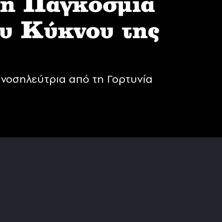
 η Παγκόσμια
υ Κύκνου της
νοσηλεύτρια από τη Γορτυνία