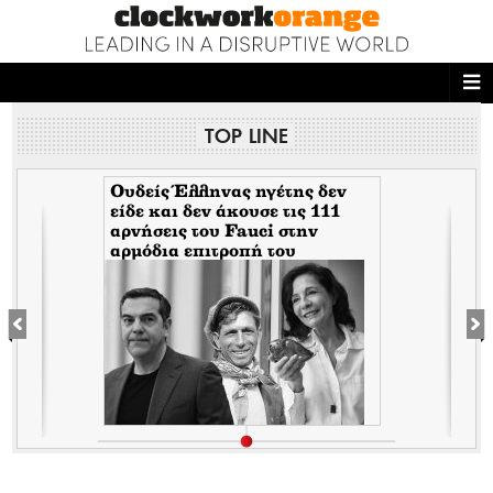
ΑΡΧΙΚΗ
TOP LINE
NEWS DESK
READ THIS
Ουδείς Έλληνας ηγέτης δεν
είδε και δεν άκουσε τις 111
αρνήσεις του Fauci στην
ECONOMY
αρμόδια επιτροπή του
Κογκρέσου. Δείτε γιατί!
THE ONES WHO DO
MAGAZINE
FASHION
PEOPLE
WELLNESS