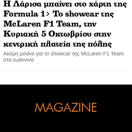
Η Λάρισα μπαίνει στo χάρτη της
CONTACT
Formula 1> Το showcar της
McLaren F1 Team, την
ADVERTISE
Κυριακή 5 Οκτωβρίου στην
κεντρική πλατεία της πόλης
Ακόμη μιλάνε για το showcar της McLaren F1 Team
στα Ιωάννινα
MAGAZINE