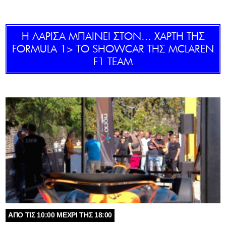
GOLDEN TRAVELLER
Η ΛΑΡΙΣΑ ΜΠΑΙΝΕΙ ΣΤΟΝ… ΧΑΡΤΗ ΤΗΣ
SOOZIE’S FRIENDS
FORMULA 1> ΤΟ SHOWCAR ΤΗΣ MCLAREN
F1 TEAM
CULTURE
TASTELAND
TECH
HEALTH
MEDIALAND
DRIVE
SPORTS
AΠΟ ΤΙΣ 10:00 ΜΕΧΡΙ ΤΗΣ 18:00
DIA Y NOCHE