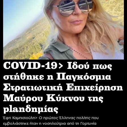
COVID-19> Iδού πως
στήθηκε η Παγκόσμια
Στρατιωτική Επιχείρηση
Mαύρου Κύκνου της
planδημίας
Έφη Καμπισιούλη> Ο πρώτος Έλληνας πολίτης που
εμβολιάστηκε ήταν η νοσηλεύτρια από τη Γορτυνία