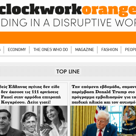
S
ECONOMY
THE ONES WHO DO
MAGAZINE
FASHION
PEOP
TOP LINE
είς Έλληνας ηγέτης δεν είδε
Την επόμενη εβδομάδα, σημαν
 δεν άκουσε τις 111 αρνήσεις
παρέμβαση Donald Trump στο
 Fauci στην αρμόδια επιτροπή
πρόγραμμα εμβολιασμών για τ
 Κογκρέσου. Δείτε γιατί!
παιδική ηλικία και τον αυτισμό