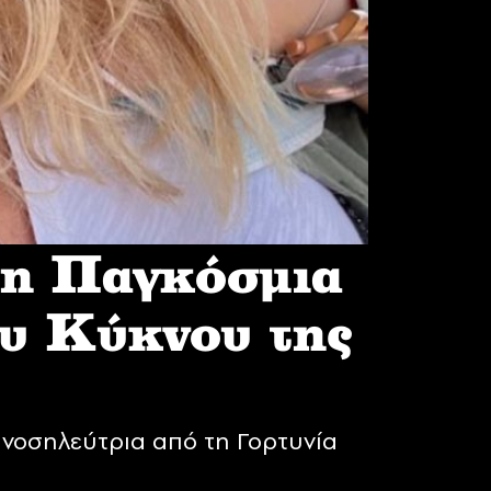
 η Παγκόσμια
υ Κύκνου της
νοσηλεύτρια από τη Γορτυνία