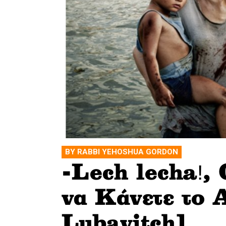
BY RABBI YEHOSHUA GORDON
-Lech lecha!,
να Κάνετε το 
Lubavitch]