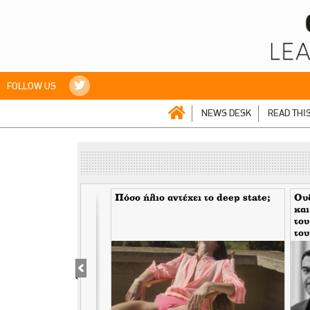
FOLLOW US
NEWS DESK
READ THI
mes> Η Wall Street
Πόσο ήλιο αντέχει το deep state;
Ουδ
 προβλέψεις. Μην
και
α. Eίναι συνήθως
του
και κάποιες πέφτουν
του