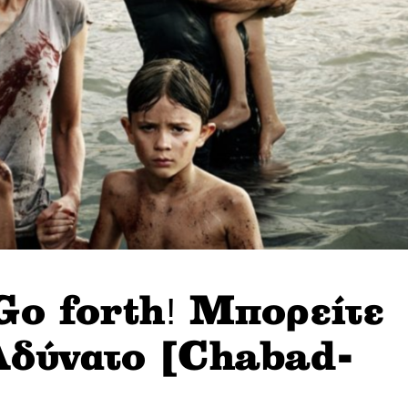
 Go forth! Μπορείτε
Αδύνατο [Chabad-