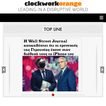
ΑΡΧΙΚΗ
TOP LINE
NEWS DESK
READ THIS
H Wall Street Journal
αποκαλύπτει ότι οι ερευνητές
της Γερουσίας έχουν στην
ECONOMY
διάθεσή τους το iPhone του
Tony Fauci από την περίοδο
THE ONES WHO DO
της πανδημίας. Τι σημαίνει
αυτό για τον εμπλεκόμενο
Σωτήρη Τσιόδρα
MAGAZINE
FASHION
PEOPLE
WELLNESS