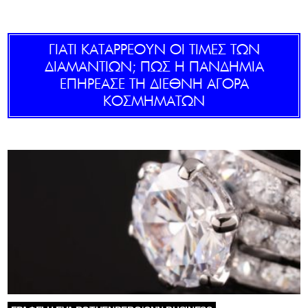
GOLDEN TRAVELLER
ΓΙΑΤΙ ΚΑΤΑΡΡΕΟΥΝ ΟΙ ΤΙΜΕΣ ΤΩΝ
SOOZIE’S FRIENDS
ΔΙΑΜΑΝΤΙΩΝ; ΠΩΣ Η ΠΑΝΔΗΜΙΑ
ΕΠΗΡΕΑΣΕ ΤΗ ΔΙΕΘΝΗ ΑΓΟΡΑ
CULTURE
ΚΟΣΜΗΜΑΤΩΝ
TASTELAND
TECH
HEALTH
MEDIALAND
DRIVE
SPORTS
DIA Y NOCHE