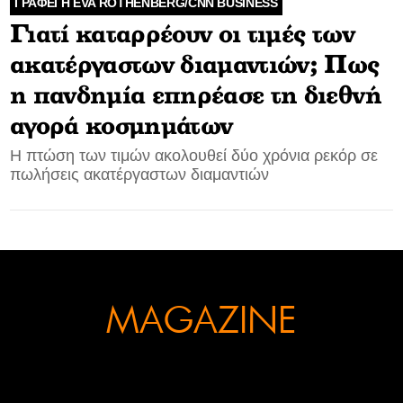
ΓΡΑΦΕΙ Η EVA ROTHENBERG/CNN BUSINESS
Γιατί καταρρέουν οι τιμές των
CONTACT
ακατέργαστων διαμαντιών; Πως
ADVERTISE
η πανδημία επηρέασε τη διεθνή
αγορά κοσμημάτων
Η πτώση των τιμών ακολουθεί δύο χρόνια ρεκόρ σε
πωλήσεις ακατέργαστων διαμαντιών
MAGAZINE