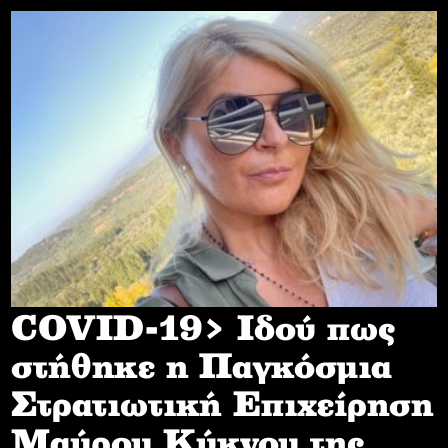
COVID-19> Iδού πως
στήθηκε η Παγκόσμια
Στρατιωτική Επιχείρηση
Mαύρου Κύκνου της