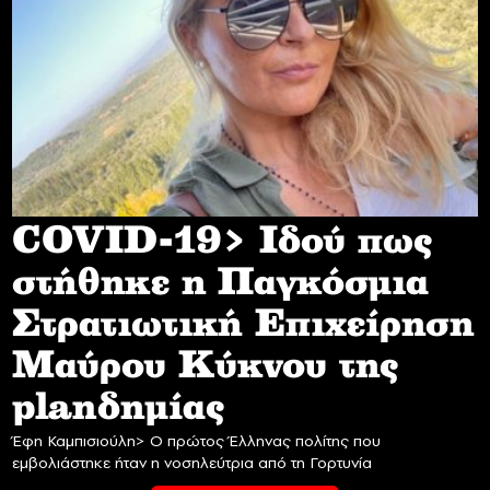
COVID-19> Iδού πως
στήθηκε η Παγκόσμια
Στρατιωτική Επιχείρηση
Mαύρου Κύκνου της
planδημίας
Έφη Καμπισιούλη> Ο πρώτος Έλληνας πολίτης που
εμβολιάστηκε ήταν η νοσηλεύτρια από τη Γορτυνία