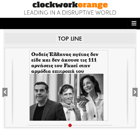
ΑΡΧΙΚΗ
TOP LINE
NEWS DESK
READ THIS
Ουδείς Έλληνας ηγέτης δεν
είδε και δεν άκουσε τις 111
αρνήσεις του Fauci στην
ECONOMY
αρμόδια επιτροπή του
Κογκρέσου. Δείτε γιατί!
THE ONES WHO DO
MAGAZINE
FASHION
PEOPLE
WELLNESS