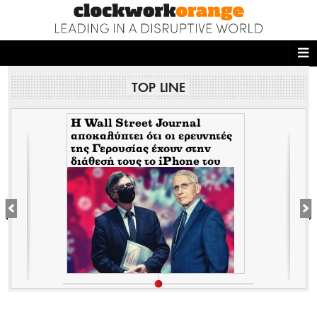
ΑΡΧΙΚΗ
TOP LINE
NEWS DESK
READ THIS
H Wall Street Journal
αποκαλύπτει ότι οι ερευνητές
της Γερουσίας έχουν στην
ECONOMY
διάθεσή τους το iPhone του
Tony Fauci από την περίοδο
THE ONES WHO DO
της πανδημίας. Τι σημαίνει
αυτό για τον εμπλεκόμενο
Σωτήρη Τσιόδρα
MAGAZINE
FASHION
PEOPLE
WELLNESS