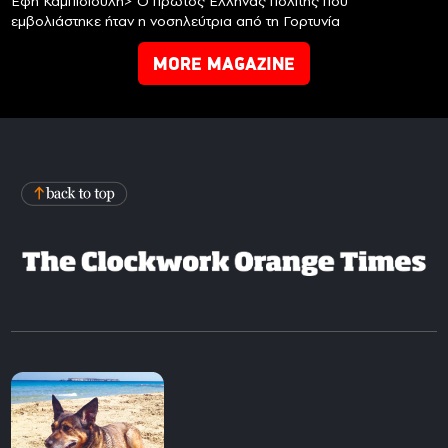
Έφη Καμπισιούλη> Ο πρώτος Έλληνας πολίτης που
εμβολιάστηκε ήταν η νοσηλεύτρια από τη Γορτυνία
MORE MAGAZINE