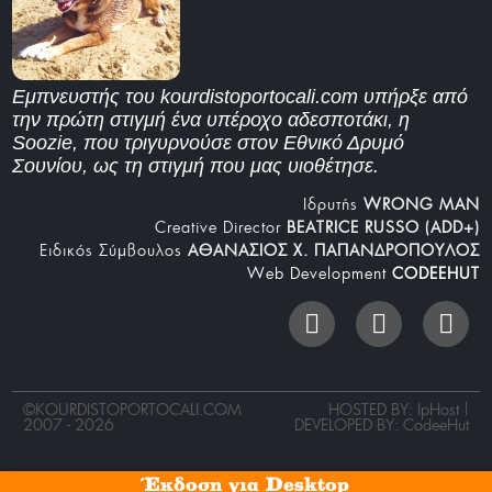
Εμπνευστής του kourdistoportocali.com υπήρξε από
την πρώτη στιγμή ένα υπέροχο αδεσποτάκι, η
Soozie, που τριγυρνούσε στον Εθνικό Δρυμό
Σουνίου, ως τη στιγμή που μας υιοθέτησε.
Iδρυτής
WRONG MAN
Creative Director
BEATRICE RUSSO (ADD+)
Ειδικός Σύμβουλος
ΑΘΑΝΑΣΙΟΣ Χ. ΠΑΠΑΝΔΡΟΠΟΥΛΟΣ
Web Development
CODEEHUT
©
KOURDISTOPORTOCALI.COM
HOSTED BY: IpHost |
2007 - 2026
DEVELOPED BY:
CodeeHut
Έκδοση για Desktop