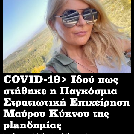
COVID-19> Iδού πως
στήθηκε η Παγκόσμια
Στρατιωτική Επιχείρηση
Mαύρου Κύκνου της
planδημίας