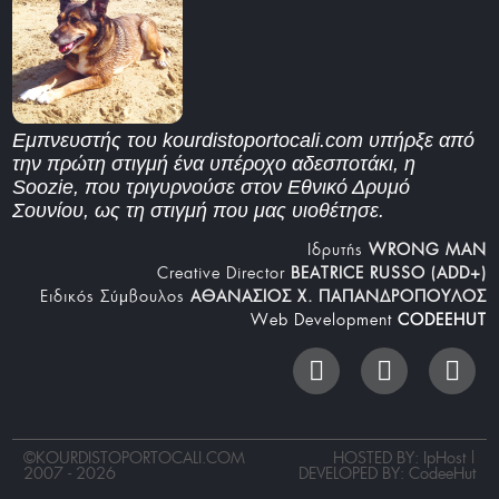
Εμπνευστής του kourdistoportocali.com υπήρξε από
την πρώτη στιγμή ένα υπέροχο αδεσποτάκι, η
Soozie, που τριγυρνούσε στον Εθνικό Δρυμό
Σουνίου, ως τη στιγμή που μας υιοθέτησε.
Iδρυτής
WRONG MAN
Creative Director
BEATRICE RUSSO (ADD+)
Ειδικός Σύμβουλος
ΑΘΑΝΑΣΙΟΣ Χ. ΠΑΠΑΝΔΡΟΠΟΥΛΟΣ
Web Development
CODEEHUT
©
KOURDISTOPORTOCALI.COM
HOSTED BY: IpHost |
2007 - 2026
DEVELOPED BY:
CodeeHut