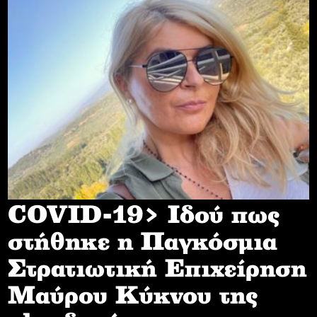
COVID-19> Iδού πως
στήθηκε η Παγκόσμια
Στρατιωτική Επιχείρηση
Mαύρου Κύκνου της