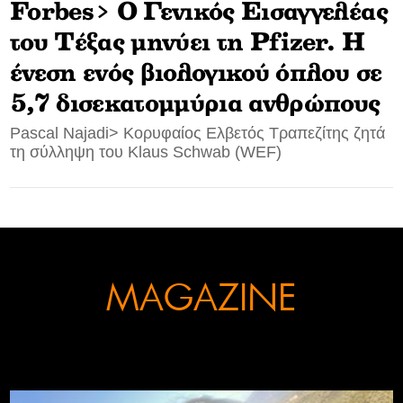
Forbes> O Γενικός Εισαγγελέας
CONTACT
του Tέξας μηνύει τη Pfizer. H
ένεση ενός βιολογικού όπλου σε
ADVERTISE
5,7 δισεκατομμύρια ανθρώπους
Pascal Najadi> Κορυφαίος Ελβετός Τραπεζίτης ζητά
τη σύλληψη του Klaus Schwab (WEF)
MAGAZINE