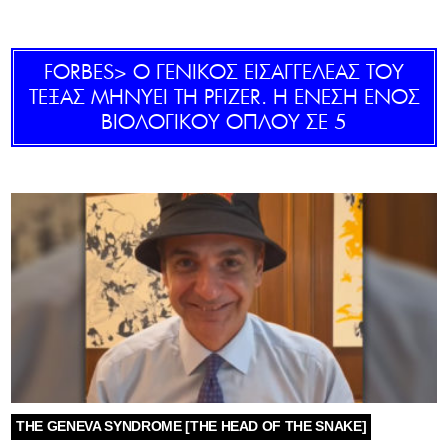
GOLDEN TRAVELLER
FORBES> O ΓΕΝΙΚΟΣ ΕΙΣΑΓΓΕΛΕΑΣ ΤΟΥ
SOOZIE’S FRIENDS
TΕΞΑΣ ΜΗΝΥΕΙ ΤΗ PFIZER. H ΕΝΕΣΗ ΕΝΟΣ
ΒΙΟΛΟΓΙΚΟΥ ΟΠΛΟΥ ΣΕ 5
CULTURE
TASTELAND
TECH
HEALTH
MEDIALAND
DRIVE
SPORTS
THE GENEVA SYNDROME [THE HEAD OF THE SNAKE]
DIA Y NOCHE