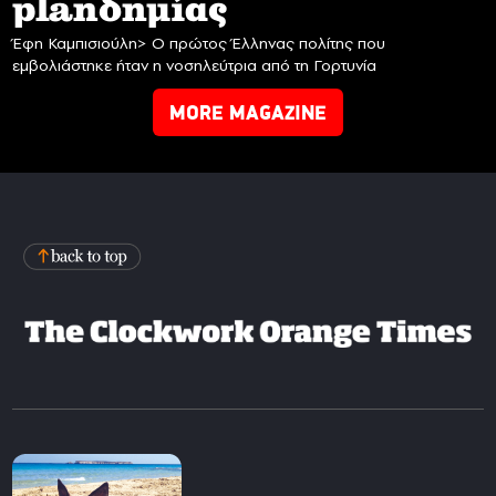
planδημίας
Έφη Καμπισιούλη> Ο πρώτος Έλληνας πολίτης που
εμβολιάστηκε ήταν η νοσηλεύτρια από τη Γορτυνία
MORE MAGAZINE