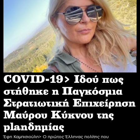
COVID-19> Iδού πως
στήθηκε η Παγκόσμια
Στρατιωτική Επιχείρηση
Mαύρου Κύκνου της
planδημίας
Έφη Καμπισιούλη> Ο πρώτος Έλληνας πολίτης που