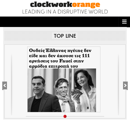
ΑΡΧΙΚΗ
TOP LINE
NEWS DESK
READ THIS
Ουδείς Έλληνας ηγέτης δεν
είδε και δεν άκουσε τις 111
αρνήσεις του Fauci στην
ECONOMY
αρμόδια επιτροπή του
Κογκρέσου. Δείτε γιατί!
THE ONES WHO DO
MAGAZINE
FASHION
PEOPLE
WELLNESS