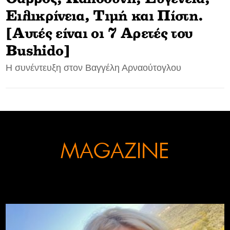
Ειλικρίνεια, Τιμή και Πίστη.
CONTACT
[Αυτές είναι οι 7 Αρετές του
ADVERTISE
Bushido]
H συνέντευξη στον Βαγγέλη Αρναούτογλου
MAGAZINE