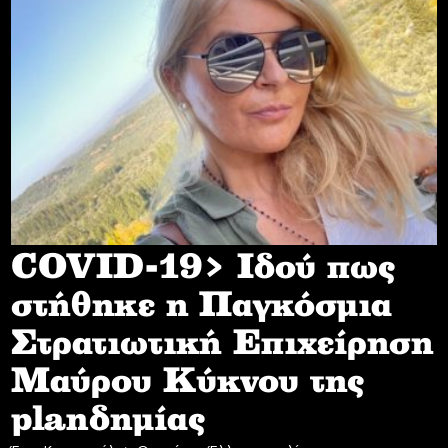
COVID-19> Iδού πως
στήθηκε η Παγκόσμια
Στρατιωτική Επιχείρηση
Mαύρου Κύκνου της
planδημίας