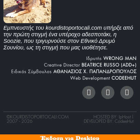
Εμπνευστής του kourdistoportocali.com υπήρξε από
την πρώτη στιγμή ένα υπέροχο αδεσποτάκι, η
Soozie, που τριγυρνούσε στον Εθνικό Δρυμό
Σουνίου, ως τη στιγμή που μας υιοθέτησε.
Iδρυτής
WRONG MAN
Creative Director
BEATRICE RUSSO (ADD+)
Ειδικός Σύμβουλος
ΑΘΑΝΑΣΙΟΣ Χ. ΠΑΠΑΝΔΡΟΠΟΥΛΟΣ
Web Development
CODEEHUT
©
KOURDISTOPORTOCALI.COM
HOSTED BY: IpHost |
2007 - 2026
DEVELOPED BY:
CodeeHut
Έκδοση για Desktop