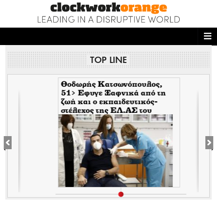
ΑΡΧΙΚΗ
TOP LINE
NEWS DESK
READ THIS
Θοδωρής Κατσωνόπουλος,
51> Εφυγε Ξαφνικά από τη
ζωή και ο εκπαιδευτικός-
ECONOMY
στέλεχος της EΛ.ΑΣ του
Τσίπρα, λίγο αφότου έφυγε
THE ONES WHO DO
ξαφνικά και ο Ανδρέας
Μπρακούλιας, 55 του
Mέρα25
MAGAZINE
FASHION
PEOPLE
WELLNESS