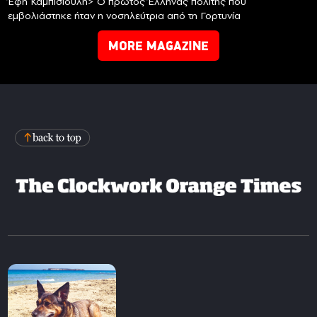
Έφη Καμπισιούλη> Ο πρώτος Έλληνας πολίτης που
εμβολιάστηκε ήταν η νοσηλεύτρια από τη Γορτυνία
MORE MAGAZINE