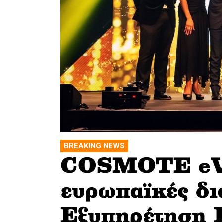
BREAKING NEWS
COSMOTE eVa
ευρωπαϊκές δι
Εξυπηρέτηση 