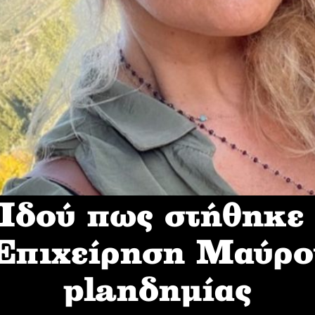
δού πως στήθηκε
 Επιχείρηση Mαύρο
planδημίας