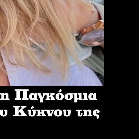
 η Παγκόσμια
υ Κύκνου της