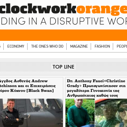
S
ECONOMY
THE ONES WHO DO
MAGAZINE
FASHION
PEOP
TOP LINE
Άγγλος Ασθενής Andrew
Dr. Anthony Fauci+Christine
chinson και οι Επιχειρήσεις
Grady> Πρωταγωνίστησαν στη
ύρου Κύκνου [Black Swan]
μεγαλύτερη Γενοκτονία της
Ανθρωπότητας καθώς τους
κάλυπταν οι μηντιακές ερπύστρ
του deep state. Τώρα η σύζυγο
υψώνει το δάχτυλο στους
φωτορεπόρτερ