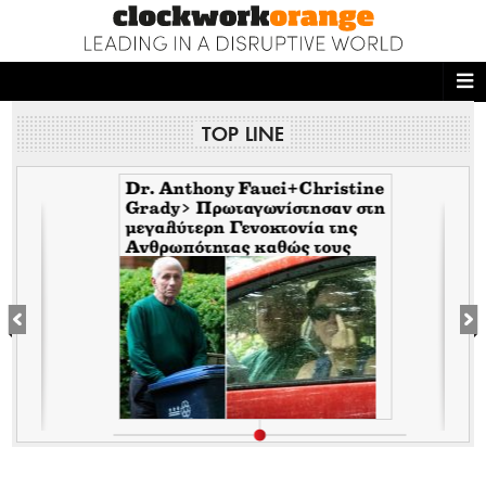
ΑΡΧΙΚΗ
TOP LINE
NEWS DESK
READ THIS
Dr. Anthony Fauci+Christine
Grady> Πρωταγωνίστησαν στη
μεγαλύτερη Γενοκτονία της
ECONOMY
Ανθρωπότητας καθώς τους
κάλυπταν οι μηντιακές
THE ONES WHO DO
ερπύστριες του deep state.
Τώρα η σύζυγος υψώνει το
δάχτυλο στους φωτορεπόρτερ
MAGAZINE
FASHION
PEOPLE
WELLNESS