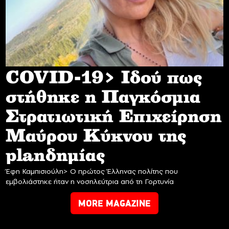
COVID-19> Iδού πως
στήθηκε η Παγκόσμια
Στρατιωτική Επιχείρηση
Mαύρου Κύκνου της
planδημίας
Έφη Καμπισιούλη> Ο πρώτος Έλληνας πολίτης που
εμβολιάστηκε ήταν η νοσηλεύτρια από τη Γορτυνία
MORE MAGAZINE