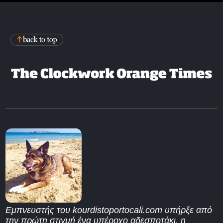
Εμπνευστής του kourdistoportocali.com υπήρξε από
την πρώτη στιγμή ένα υπέροχο αδεσποτάκι, η