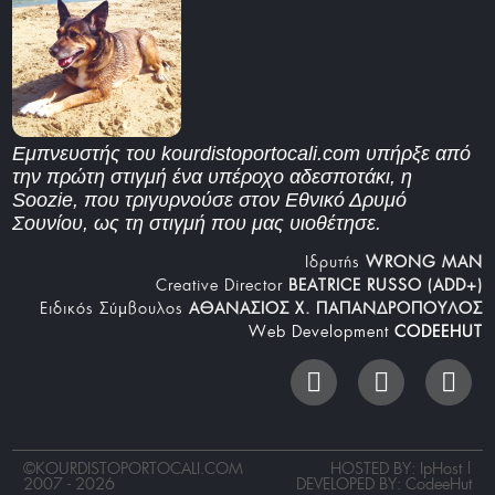
Εμπνευστής του kourdistoportocali.com υπήρξε από
την πρώτη στιγμή ένα υπέροχο αδεσποτάκι, η
Soozie, που τριγυρνούσε στον Εθνικό Δρυμό
Σουνίου, ως τη στιγμή που μας υιοθέτησε.
Iδρυτής
WRONG MAN
Creative Director
BEATRICE RUSSO (ADD+)
Ειδικός Σύμβουλος
ΑΘΑΝΑΣΙΟΣ Χ. ΠΑΠΑΝΔΡΟΠΟΥΛΟΣ
Web Development
CODEEHUT
©
KOURDISTOPORTOCALI.COM
HOSTED BY: IpHost |
2007 - 2026
DEVELOPED BY:
CodeeHut