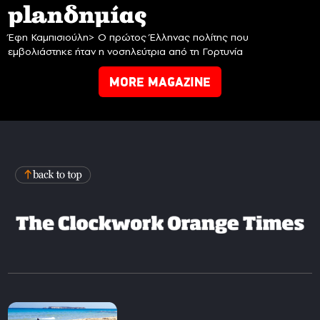
planδημίας
Έφη Καμπισιούλη> Ο πρώτος Έλληνας πολίτης που
εμβολιάστηκε ήταν η νοσηλεύτρια από τη Γορτυνία
MORE MAGAZINE