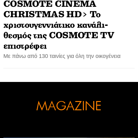
COSMOTE CINEMA
CONTACT
CHRISTMAS HD> Το
χριστουγεννιάτικο κανάλι-
ADVERTISE
θεσμός της COSMOTE TV
επιστρέφει
Με πάνω από 130 ταινίες για όλη την οικογένεια
MAGAZINE