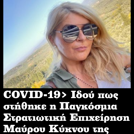
COVID-19> Iδού πως
στήθηκε η Παγκόσμια
Στρατιωτική Επιχείρηση
Mαύρου Κύκνου της