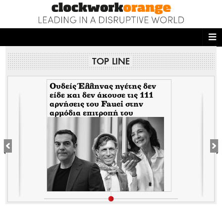
ΑΡΧΙΚΗ
TOP LINE
NEWS DESK
READ THIS
Ουδείς Έλληνας ηγέτης δεν
είδε και δεν άκουσε τις 111
αρνήσεις του Fauci στην
ECONOMY
αρμόδια επιτροπή του
Κογκρέσου. Δείτε γιατί!
THE ONES WHO DO
MAGAZINE
FASHION
PEOPLE
WELLNESS