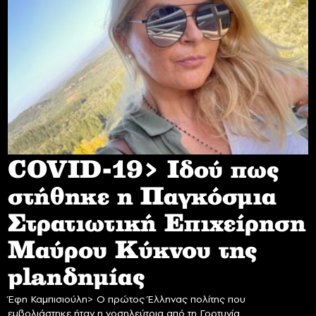
COVID-19> Iδού πως
στήθηκε η Παγκόσμια
Στρατιωτική Επιχείρηση
Mαύρου Κύκνου της
planδημίας
Έφη Καμπισιούλη> Ο πρώτος Έλληνας πολίτης που
εμβολιάστηκε ήταν η νοσηλεύτρια από τη Γορτυνία