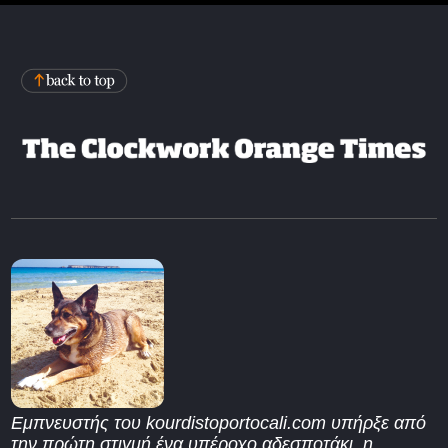
Εμπνευστής του kourdistoportocali.com υπήρξε από
την πρώτη στιγμή ένα υπέροχο αδεσποτάκι, η