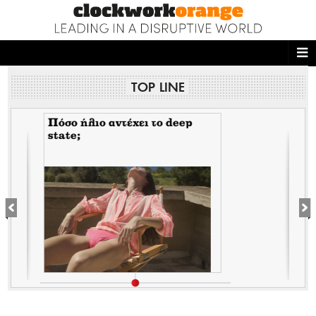
ΑΡΧΙΚΗ
TOP LINE
NEWS DESK
READ THIS
Ουδείς Έλληνας ηγέτης δεν
είδε και δεν άκουσε τις 111
αρνήσεις του Fauci στην
ECONOMY
αρμόδια επιτροπή του
Κογκρέσου. Δείτε γιατί!
THE ONES WHO DO
MAGAZINE
FASHION
PEOPLE
WELLNESS