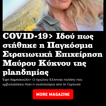
COVID-19> Iδού πως
στήθηκε η Παγκόσμια
Στρατιωτική Επιχείρηση
Mαύρου Κύκνου της
planδημίας
Έφη Καμπισιούλη> Ο πρώτος Έλληνας πολίτης που
εμβολιάστηκε ήταν η νοσηλεύτρια από τη Γορτυνία
MORE MAGAZINE