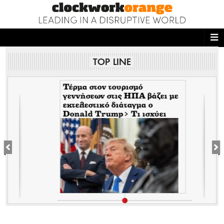
ΑΡΧΙΚΗ
TOP LINE
NEWS DESK
READ THIS
Τέρμα στον τουρισμό
γεννήσεων στις ΗΠΑ βάζει με
εκτελεστικό διάταγμα ο
ECONOMY
Donald Trump> Τι ισχύει
πλέον για την παροχή
THE ONES WHO DO
υπηκοότητας
MAGAZINE
FASHION
PEOPLE
WELLNESS