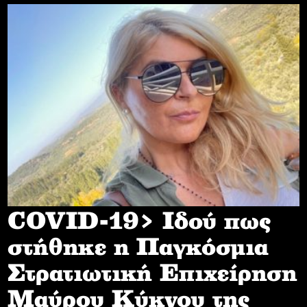
COVID-19> Iδού πως
στήθηκε η Παγκόσμια
Στρατιωτική Επιχείρηση
Mαύρου Κύκνου της