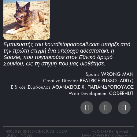
Εμπνευστής του kourdistoportocali.com υπήρξε από
την πρώτη στιγμή ένα υπέροχο αδεσποτάκι, η
Soozie, που τριγυρνούσε στον Εθνικό Δρυμό
Σουνίου, ως τη στιγμή που μας υιοθέτησε.
Iδρυτής
WRONG MAN
Creative Director
BEATRICE RUSSO (ADD+)
Ειδικός Σύμβουλος
ΑΘΑΝΑΣΙΟΣ Χ. ΠΑΠΑΝΔΡΟΠΟΥΛΟΣ
Web Development
CODEEHUT
©
KOURDISTOPORTOCALI.COM
HOSTED BY: IpHost |
2007 - 2026
DEVELOPED BY:
CodeeHut