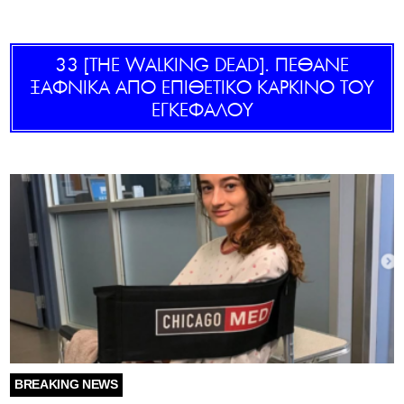
GOLDEN TRAVELLER
33 [THE WALKING DEAD]. ΠΕΘΑΝΕ
SOOZIE’S FRIENDS
ΞΑΦΝΙΚΑ ΑΠΟ ΕΠΙΘΕΤΙΚΟ ΚΑΡΚΙΝΟ ΤΟΥ
ΕΓΚΕΦΑΛΟΥ
CULTURE
TASTELAND
TECH
HEALTH
MEDIALAND
DRIVE
SPORTS
BREAKING NEWS
DIA Y NOCHE