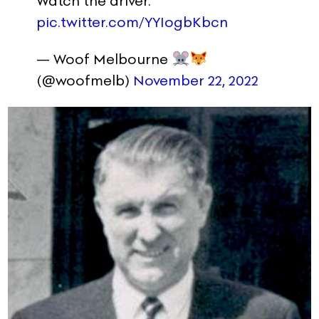
Watch the driver.
pic.twitter.com/YYIogbKbcn
— Woof Melbourne
(@woofmelb)
November 22, 2022