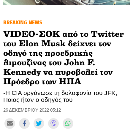
GOLDEN TRAVELLER
ΒREAKING NEWS
SOOZIE’S FRIENDS
VIDEO-ΣΟΚ από το Twitter
CULTURE
του Elon Musk δείχνει τον
TASTELAND
οδηγό της προεδρικής
λιμουζίνας του John F.
TECH
Kennedy να πυροβολεί τον
HEALTH
Πρόεδρο των ΗΠΑ
MEDIALAND
-H CIA οργάνωσε τη δολοφονία του JFK;
Ποιος ήταν ο οδηγός του
DRIVE
26 ΔΕΚΕΜΒΡΙΟΥ 2022 05:12
SPORTS
DIA Y NOCHE