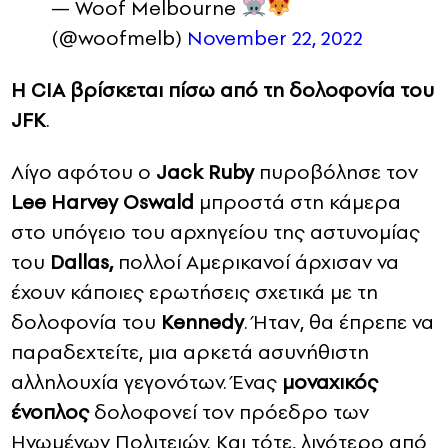
— Woof Melbourne
(@woofmelb)
November 22, 2022
H CIA βρίσκεται πίσω από τη δολοφονία του
JFK
.
Λίγο αφότου ο
Jack Ruby
πυροβόλησε τον
Lee Harvey Oswald
μπροστά στη κάμερα
στο υπόγειο του αρχηγείου της αστυνομίας
του
Dallas,
πολλοί Αμερικανοί άρχισαν να
έχουν κάποιες ερωτήσεις σχετικά με τη
δολοφονία του
Kennedy
. Ήταν, θα έπρεπε να
παραδεχτείτε, μια αρκετά ασυνήθιστη
αλληλουχία γεγονότων. Ένας
μοναχικός
ένοπλος
δολοφονεί τον πρόεδρο των
Ηνωμένων Πολιτειών. Και τότε, λιγότερο από