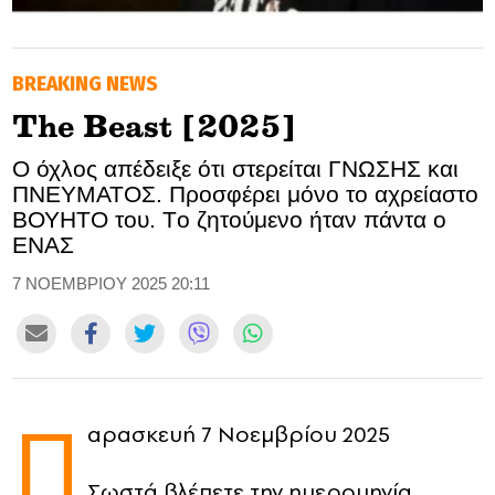
GOLDEN TRAVELLER
BREAKING NEWS
SOOZIE’S FRIENDS
Τhe Beast [2025]
CULTURE
Ο όχλος απέδειξε ότι στερείται ΓΝΩΣΗΣ και
ΠΝΕΥΜΑΤΟΣ. Προσφέρει μόνο το αχρείαστο
TASTELAND
ΒΟΥΗΤΟ του. Tο ζητούμενο ήταν πάντα ο
TECH
ΕΝΑΣ
7 ΝΟΕΜΒΡΙΟΥ 2025 20:11
HEALTH
MEDIALAND
DRIVE
Π
αρασκευή 7 Νοεμβρίου 2025
SPORTS
Σωστά βλέπετε την ημερομηνία.
DIA Y NOCHE