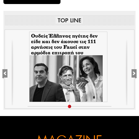
TOP LINE
Ουδείς Έλληνας ηγέτης δεν
είδε και δεν άκουσε τις 111
αρνήσεις του Fauci στην
αρμόδια επιτροπή του
Κογκρέσου. Δείτε γιατί!