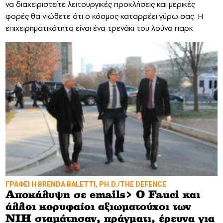
να διαχειριστείτε λειτουργικές προκλήσεις και μερικές
φορές θα νιώθετε ότι ο κόσμος καταρρέει γύρω σας. Η
επιχειρηματικότητα είναι ένα τρενάκι του λούνα παρκ
ΓΡΑΦΕΙ Η BRENDA BALETTI, PH.D./THE DEFENCE
Αποκάλυψη σε emails> Ο Fauci και
άλλοι κορυφαίοι αξιωματούχοι των
NIH σταμάτησαν, πράγματι, έρευνα για