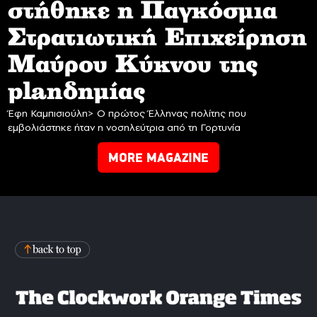
στήθηκε η Παγκόσμια
Στρατιωτική Επιχείρηση
Mαύρου Κύκνου της
planδημίας
Έφη Καμπισιούλη> Ο πρώτος Έλληνας πολίτης που
εμβολιάστηκε ήταν η νοσηλεύτρια από τη Γορτυνία
MORE MAGAZINE