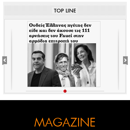
TOP LINE
Ουδείς Έλληνας ηγέτης δεν
είδε και δεν άκουσε τις 111
αρνήσεις του Fauci στην
αρμόδια επιτροπή του
Κογκρέσου. Δείτε γιατί!
MAGAZINE