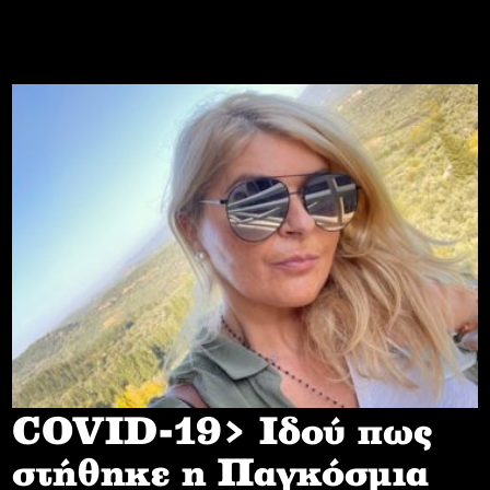
COVID-19> Iδού πως
στήθηκε η Παγκόσμια