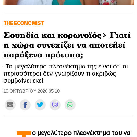
GOLDEN TRAVELLER
THE ECONOMIST
SOOZIE’S FRIENDS
Σουηδία και κορωνοϊός> Γιατί
CULTURE
η χώρα συνεχίζει να αποτελεί
TASTELAND
παράξενο πρότυπο;
-Το μεγαλύτερο πλεονέκτημα της είναι ότι οι
TECH
περισσότεροι δεν γνωρίζουν τι ακριβώς
συμβαίνει εκεί
HEALTH
10 ΟΚΤΩΒΡΙΟΥ 2020 05:10
MEDIALAND
DRIVE
SPORTS
ο μεγαλύτερο πλεονέκτημα του να
DIA Y NOCHE