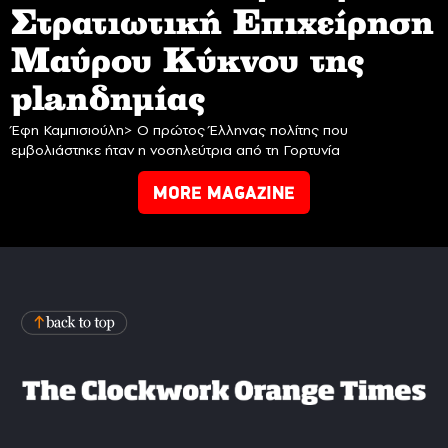
Στρατιωτική Επιχείρηση
Mαύρου Κύκνου της
planδημίας
Έφη Καμπισιούλη> Ο πρώτος Έλληνας πολίτης που
εμβολιάστηκε ήταν η νοσηλεύτρια από τη Γορτυνία
MORE MAGAZINE