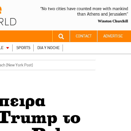
CONTACT
ADVERTISE
LE
SPORTS
DIA Y NOCHE
ach [Νew York Post]
πειρα
 Trump το