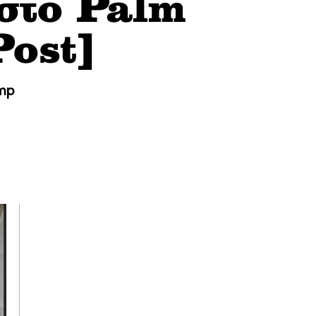
 στο Palm
ost]
ump