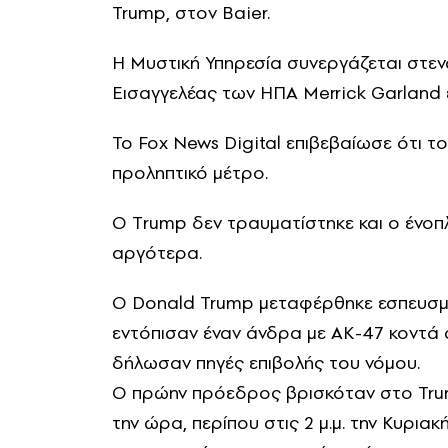
Trump, στον Baier.
Η Μυστική Υπηρεσία συνεργάζεται στενά
Εισαγγελέας των ΗΠΑ Merrick Garland έ
Το Fox News Digital επιβεβαίωσε ότι τ
προληπτικό μέτρο.
Ο Τrump δεν τραυματίστηκε και ο ένοπ
αργότερα.
Ο Donald Trump μεταφέρθηκε εσπευσμέ
εντόπισαν έναν άνδρα με AK-47 κοντά σ
δήλωσαν πηγές επιβολής του νόμου.
Ο πρώην πρόεδρος βρισκόταν στο Trum
την ώρα, περίπου στις 2 μ.μ. την Κυρια