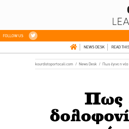
FOLLOW US
NEWS DESK
READ THI
kourdistoportocali.com
News Desk
Πως έγινε η νέα
Πως 
δολοφονί