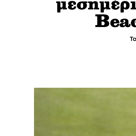
μεσημέρι
Bea
Το