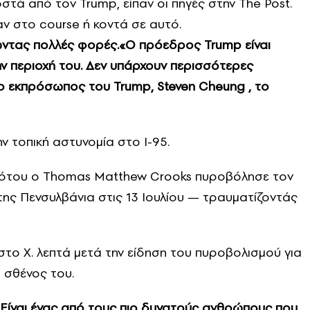
ά από τον Trump, είπαν οι πηγές στην The Post.
ν στο course ή κοντά σε αυτό.
ντας πολλές φορές.
«Ο πρόεδρος Trump είναι
 περιοχή του. Δεν υπάρχουν περισσότερες
 ο εκπρόσωπος του Trump, Steven Cheung , το
 τοπική αστυνομία στο I-95.
φότου ο Thomas Matthew Crooks πυροβόλησε τον
της Πενσυλβάνια στις 13 Ιουλίου — τραυματίζοντάς
ο X. λεπτά μετά την είδηση ​​του πυροβολισμού για
 σθένος του.
 Είναι ένας από τους πιο δυνατούς ανθρώπους που