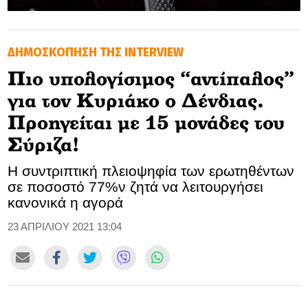
GOLDEN TRAVELLER
ΔΗΜΟΣΚΟΠΗΣΗ ΤΗΣ INTERVIEW
SOOZIE’S FRIENDS
Πιο υπολογίσιμος “αντίπαλος”
CULTURE
για τον Κυριάκο ο Δένδιας.
TASTELAND
Προηγείται με 15 μονάδες του
Σύριζα!
TECH
Η συντριπτική πλειοψηφία των ερωτηθέντων
HEALTH
σε ποσοστό 77%ν ζητά να λειτουργήσει
κανονικά η αγορά
MEDIALAND
23 ΑΠΡΙΛΙΟΥ 2021 13:04
DRIVE
SPORTS
DIA Y NOCHE