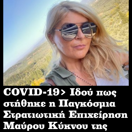
COVID-19> Iδού πως
στήθηκε η Παγκόσμια
Στρατιωτική Επιχείρηση
Mαύρου Κύκνου της