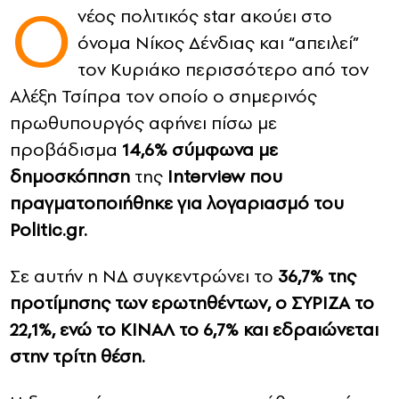
O
νέος πολιτικός star ακούει στο
CONTACT
όνομα Νίκος Δένδιας και “απειλεί”
τον Κυριάκο περισσότερο από τον
ADVERTISE
Αλέξη Τσίπρα τον οποίο ο σημερινός
πρωθυπουργός αφήνει πίσω με
προβάδισμα
14,6% σύμφωνα με
δημοσκόπηση
της
Interview που
πραγματοποιήθηκε για λογαριασμό του
Politic.gr.
Σε αυτήν η ΝΔ συγκεντρώνει το
36,7% της
προτίμησης των ερωτηθέντων, ο ΣΥΡΙΖΑ το
22,1%, ενώ το ΚΙΝΑΛ το 6,7% και εδραιώνεται
στην τρίτη θέση.