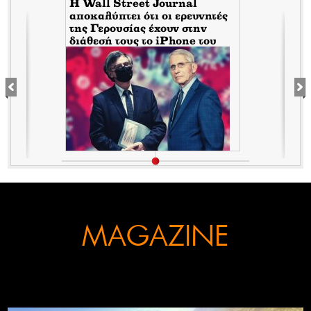
H Wall Street Journal
αποκαλύπτει ότι οι ερευνητές
της Γερουσίας έχουν στην
διάθεσή τους το iPhone του
Tony Fauci από την περίοδο
της πανδημίας. Τι σημαίνει
αυτό για τον εμπλεκόμενο
Σωτήρη Τσιόδρα
MAGAZINE