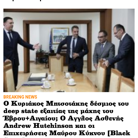
BREAKING NEWS
Ο Κυριάκος Μητσοτάκης δέσμιος του
deep state εξαιτίας της μάχης του
Έβρου+Αιγαίου; Ο Αγγλος Ασθενής
Andrew Hutchinson και οι
Επιχειρήσεις Μαύρου Κύκνου [Black