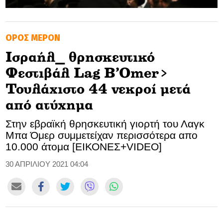
GOLDEN TRAVELLER
ΌΡΟΣ ΜΕΡΟΝ
SOOZIE’S FRIENDS
Ισραήλ_ θρησκευτικό
CULTURE
Φεστιβάλ Lag B’Omer>
TASTELAND
Τουλάχιστο 44 νεκροί μετά
από ατύχημα
TECH
Στην εβραϊκή θρησκευτική γιορτή του Λαγκ
HEALTH
Μπα Όμερ συμμετείχαν περισσότερα απο
10.000 άτομα [ΕΙΚΟΝΕΣ+VIDEO]
MEDIALAND
30 ΑΠΡΙΛΙΟΥ 2021 04:04
DRIVE
SPORTS
DIA Y NOCHE