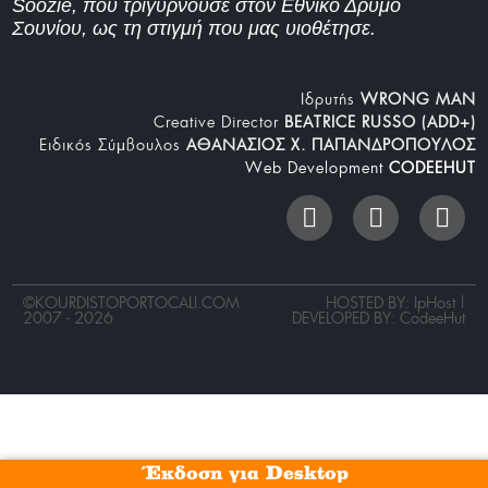
Soozie, που τριγυρνούσε στον Εθνικό Δρυμό
Σουνίου, ως τη στιγμή που μας υιοθέτησε.
Iδρυτής
WRONG MAN
Creative Director
BEATRICE RUSSO (ADD+)
Ειδικός Σύμβουλος
ΑΘΑΝΑΣΙΟΣ Χ. ΠΑΠΑΝΔΡΟΠΟΥΛΟΣ
Web Development
CODEEHUT
©
KOURDISTOPORTOCALI.COM
HOSTED BY: IpHost |
2007 - 2026
DEVELOPED BY:
CodeeHut
Έκδοση για Desktop