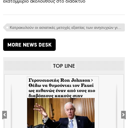
εκατομμύριο ακόλουθους στο διαδίκτυο
Κατρακυλούν οι ασιατικές μετοχές εξαιτίας των ανησυχιών για μια γιγαντιαία φούσκα επενδύσεων στην Τεχνητή Νοημοσύνη.
MORE NEWS DESK
TOP LINE
Γερουσιαστής Ron Johnson>
Θέλω να θυμούνται τον Fauci
ως πιθανώς έναν από τους πιο
διαβόητους κακούς στην
ό
αμερικανική ιστορία
π