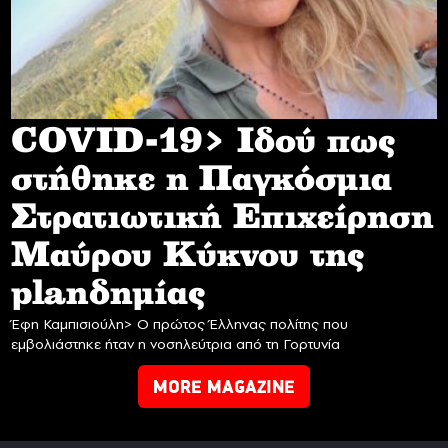
COVID-19> Iδού πως
στήθηκε η Παγκόσμια
Στρατιωτική Επιχείρηση
Mαύρου Κύκνου της
planδημίας
Έφη Καμπισιούλη> Ο πρώτος Έλληνας πολίτης που
εμβολιάστηκε ήταν η νοσηλεύτρια από τη Γορτυνία
MORE MAGAZINE