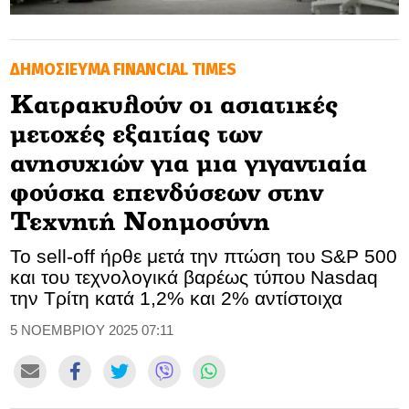
GOLDEN TRAVELLER
ΔΗΜΟΣΙΕΥΜΑ FINANCIAL TIMES
SOOZIE’S FRIENDS
Κατρακυλούν οι ασιατικές
CULTURE
μετοχές εξαιτίας των
TASTELAND
ανησυχιών για μια γιγαντιαία
φούσκα επενδύσεων στην
TECH
Τεχνητή Νοημοσύνη
HEALTH
Το sell-off ήρθε μετά την πτώση του S&P 500
και του τεχνολογικά βαρέως τύπου Nasdaq
MEDIALAND
την Τρίτη κατά 1,2% και 2% αντίστοιχα
DRIVE
5 ΝΟΕΜΒΡΙΟΥ 2025 07:11
SPORTS
DIA Y NOCHE