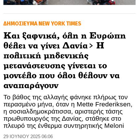
GOLDEN TRAVELLER
ΔΗΜΟΣΙΕΥΜΑ NEW YORK TIMES
SOOZIE’S FRIENDS
Και ξαφνικά, όλη η Ευρώπη
CULTURE
θέλει να γίνει Δανία> Η
TASTELAND
πολιτική μηδενικής
μετανάστευσης γίνεται το
TECH
μοντέλο που όλοι θέλουν να
HEALTH
αναπαράγουν
MEDIALAND
Το βάθος της αλλαγής φάνηκε πλήρως τον
περασμένο μήνα, όταν η Mette Frederiksen,
DRIVE
η σοσιαλδημοκράτισσα, αριστερής τάσης
πρωθυπουργός της Δανίας, στάθηκε στο
SPORTS
πλευρό της ένθερμα συντηρητικής Meloni
29 ΙΟΥΝΙΟΥ 2025 06:06
DIA Y NOCHE