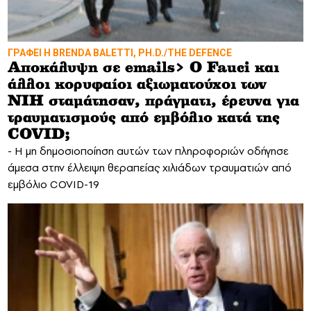
ΓΡΑΦΕΙ Η BRENDA BALETTI, PH.D./THE DEFENCE
Αποκάλυψη σε emails> Ο Fauci και
άλλοι κορυφαίοι αξιωματούχοι των
NIH σταμάτησαν, πράγματι, έρευνα για
τραυματισμούς από εμβόλιο κατά της
COVID;
- Η μη δημοσιοποίηση αυτών των πληροφοριών οδήγησε
άμεσα στην έλλειψη θεραπείας χιλιάδων τραυματιών από
εμβόλιο COVID-19