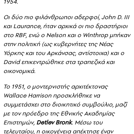
1954.
Οι δύο πιο φιλάνθρωποι αδερφοί, John D. III
και Laurance, ήταν αρχικά οι πιο δραστήριοι
στο RBF, ενώ ο Nelson και ο Winthrop μπήκαν
στην πολιτική (ως κυβερνήτες της Νέας
Υόρκης και του Αρκάνσας, αντίστοιχα) και ο
David επικεντρώθηκε στα τραπεζικά και
οικονομικά.
Το 1951, ο μοντερνιστής αρχιτέκτονας
Wallace Harrison προσκλήθηκε να
συμμετάσχει στο διοικητικό συμβούλιο, μαζί
με τον πρόεδρο της Εθνικής Ακαδημίας
Επιστημών,
Detlev Bronk
. Μέσω του
τελευταίου, η οικογένεια απέκτησε έναν