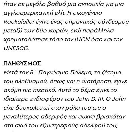
Διατήρησης.8 Έγινε πολύτιμος σύμμαχος.
Μέχρι τη δεκαετία του 1970, η διατήρηση
ήταν σε μεγάλο βαθμό μια ανησυχία για μια
αγγλοαμερικανική ελίτ. Η οικογένεια
Rockefeller έγινε ένας σημαντικός σύνδεσμος
μεταξύ των δύο χωρών, ενώ παράλληλα
χρηματοδότησε τόσο την IUCN όσο και την
UNESCO.
ΠΛΗΘΥΣΜΟΣ
Μετά τον Β΄ Παγκόσμιο Πόλεμο, το ζήτημα
του πληθυσμού, όπως και η διατήρηση, έγινε
ακόμη πιο πιεστικό. Αυτό το θέμα έγινε το
ιδιαίτερο ενδιαφέρον του John D. III. Ο John
είχε δυσκολευτεί στον ρόλο του ως ο