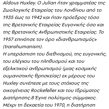
Ο Huxley ήταν εγγονός του ανθρωπολόγου
Thomas Huxley και αδελφός του συγγραφέα
Aldous Huxley. Ο Julian ήταν γραμματέας της
Ζωολογικής Εταιρείας του Λονδίνου από το
1935 έως το 1942 και ήταν πρόεδρος τόσο
της Βρετανικής Εταιρείας Ευγονικής όσο και
της Βρετανικής Ανθρωπιστικής Εταιρείας. Το
1957 επινόησε τον όρο «διανθρωπισμός»
(transhumanism).
Η υπεράσπιση του διεθνισμού, της ευγονικής,
του ελέγχου του πληθυσμού και του
εξελικτικού ανθρωπισμού (μιας κοσμικής
ουμανιστικής θρησκείας) εκ μέρους του
Huxley συνέπεσε με τους στόχους της
οικογένειας Rockefeller και του Ιδρύματος