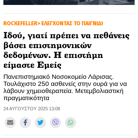
GOLDEN TRAVELLER
ROCKEFELLER> EΛΕΓΧΟΝΤΑΣ ΤΟ ΠΑΙΓΝΙΔΙ
SOOZIE’S FRIENDS
Ιδού, γιατί πρέπει να πεθάνεις
CULTURE
βάσει επιστημονικών
TASTELAND
δεδομένων. Η επιστήμη
είμαστε Εμείς
TECH
Πανεπιστημιακό Νοσοκομείο Λάρισας.
HEALTH
Τουλάχιστο 250 ασθενείς στην ουρά για να
λάβουν χημειοθεραπεία. Μετεμβολιαστική
MEDIALAND
πραγματικότητα
24 ΑΥΓΟΥΣΤΟΥ 2025 13:08
DRIVE
SPORTS
DIA Y NOCHE