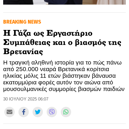
GOLDEN TRAVELLER
BREAKING NEWS
SOOZIE’S FRIENDS
Η Γάζα ως Εργαστήριο
CULTURE
Συμπάθειας και ο βιασμός της
TASTELAND
Βρετανίας
Η τραγική αληθινή ιστορία για το πώς πάνω
TECH
από 250.000 νεαρά Βρετανικά κορίτσια
ηλικίας μόλις 11 ετών βιάστηκαν βάναυσα
HEALTH
εκατομμύρια φορές αυτόν τον αιώνα από
μουσουλμανικές συμμορίες βιασμών παιδιών
MEDIALAND
30 ΙΟΥΛΙΟΥ 2025 06:07
DRIVE
SPORTS
DIA Y NOCHE