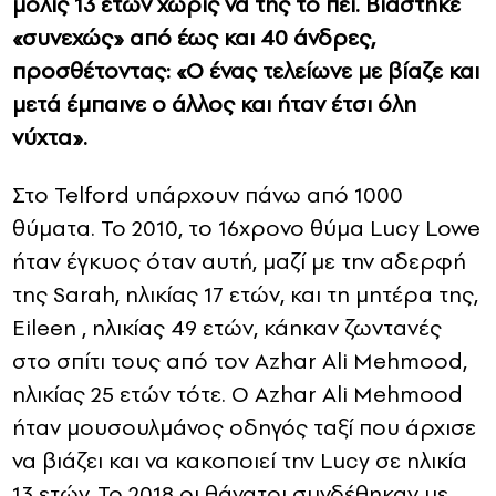
μόλις 13 ετών χωρίς να της το πει. Βιάστηκε
«συνεχώς» από έως και 40 άνδρες,
προσθέτοντας: «Ο ένας τελείωνε με βίαζε και
μετά έμπαινε ο άλλος και ήταν έτσι όλη
νύχτα».
Στο Telford υπάρχουν πάνω από 1000
θύματα. Το 2010, το 16χρονο θύμα Lucy Lowe
ήταν έγκυος όταν αυτή, μαζί με την αδερφή
της Sarah, ηλικίας 17 ετών, και τη μητέρα της,
Eileen , ηλικίας 49 ετών, κάηκαν ζωντανές
στο σπίτι τους από τον Azhar Ali Mehmood,
ηλικίας 25 ετών τότε. Ο Azhar Ali Mehmood
ήταν μουσουλμάνος οδηγός ταξί που άρχισε
να βιάζει και να κακοποιεί την Lucy σε ηλικία
13 ετών. Το 2018 οι θάνατοι συνδέθηκαν με