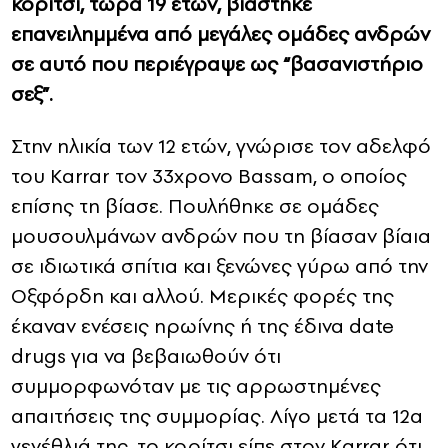
κορίτσι, τώρα 19 ετών, βιάστηκε
επανειλημμένα από μεγάλες ομάδες ανδρών
σε αυτό που περιέγραψε ως “βασανιστήριο
σεξ”.
Στην ηλικία των 12 ετών, γνώρισε τον αδελφό
του
Karrar
τον 33χρονο
Bassam
, ο οποίος
επίσης τη βίασε. Πουλήθηκε σε ομάδες
μουσουλμάνων ανδρών που τη βίασαν βίαια
σε ιδιωτικά σπίτια και ξενώνες γύρω από την
Οξφόρδη και αλλού. Μερικές φορές της
έκαναν ενέσεις ηρωίνης ή της έδινα
date
drugs
για να βεβαιωθούν ότι
συμμορφωνόταν με τις αρρωστημένες
απαιτήσεις της συμμορίας. Λίγο μετά τα 12α
γενέθλιά της, το κορίτσι είπε στον
Karrar
ότι