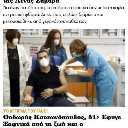
της Λένας Σαμαρά
Για έναν πατέρα και μία μητέρα η απουσία δεν υπέστη καμία
εντροπική φθορά. Απέκτησε, απλώς, διάρκεια και
μετουσιώθηκε από γεγονός σε καθεστώς
TO ΆΓΓΙΓΜΑ ΤΟΥ FAUCI
Θοδωρής Κατσωνόπουλος, 51> Εφυγε
Ξαφνικά από τη ζωή και ο