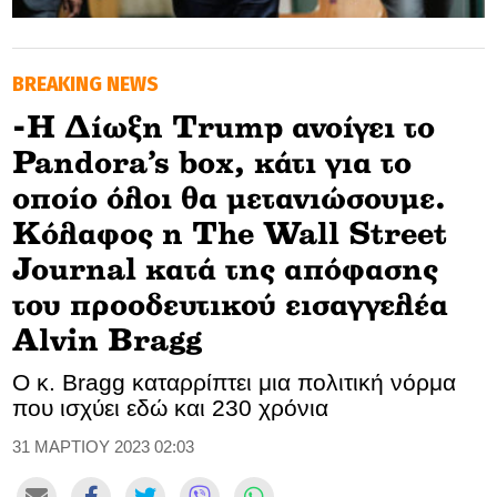
GOLDEN TRAVELLER
BREAKING NEWS
SOOZIE’S FRIENDS
-Η Δίωξη Trump ανοίγει το
CULTURE
Pandora’s box, κάτι για το
TASTELAND
οποίο όλοι θα μετανιώσουμε.
Κόλαφος η The Wall Street
TECH
Journal κατά της απόφασης
HEALTH
του προοδευτικού εισαγγελέα
Alvin Bragg
MEDIALAND
Ο κ. Bragg καταρρίπτει μια πολιτική νόρμα
DRIVE
που ισχύει εδώ και 230 χρόνια
SPORTS
31 ΜΑΡΤΙΟΥ 2023 02:03
DIA Y NOCHE