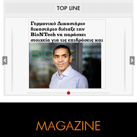
TOP LINE
Γερμανικό Δικαστήριο
δικαστήριο διέταξε την
BioNTech να παράσχει
στοιχεία για τις επιδράσεις και
τις παρενέργειες των παρτίδων
FE6975 και 1D020A
MAGAZINE