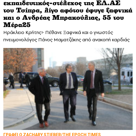
εκπαιδευτικός-στέλεχος της EΛ.ΑΣ
του Τσίπρα, λίγο αφότου έφυγε ξαφνικά
και ο Ανδρέας Μπρακούλιας, 55 του
Mέρα25
Hράκλειο Κρήτης> Πέθανε Ξαφνικά και ο γνωστός
πνευμονολόγος Πάνος Μαματζάκης από ανακοπή καρδιάς
ΓΡΑΦΕΙ Ο ZACHARY STIEBER/THE EPOCH TIMES