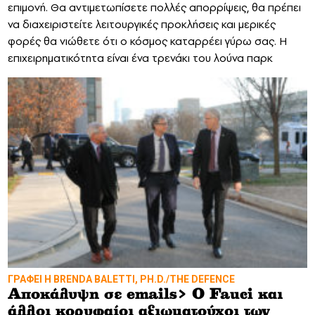
επιμονή. Θα αντιμετωπίσετε πολλές απορρίψεις, θα πρέπει
να διαχειριστείτε λειτουργικές προκλήσεις και μερικές
φορές θα νιώθετε ότι ο κόσμος καταρρέει γύρω σας. Η
επιχειρηματικότητα είναι ένα τρενάκι του λούνα παρκ
ΓΡΑΦΕΙ Η BRENDA BALETTI, PH.D./THE DEFENCE
Αποκάλυψη σε emails> Ο Fauci και
άλλοι κορυφαίοι αξιωματούχοι των