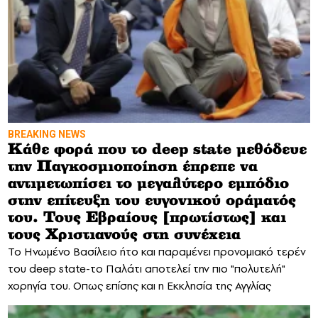
BREAKING NEWS
Κάθε φορά που το deep state μεθόδευε
την Παγκοσμιοποίηση έπρεπε να
αντιμετωπίσει το μεγαλύτερο εμπόδιο
στην επίτευξη του ευγονικού οράματός
του. Τους Εβραίους [πρωτίστως] και
τους Χριστιανούς στη συνέχεια
Το Ηνωμένο Βασίλειο ήτο και παραμένει προνομιακό τερέν
του deep state-το Παλάτι αποτελεί την πιο "πολυτελή"
χορηγία του. Οπως επίσης και η Εκκλησία της Αγγλίας