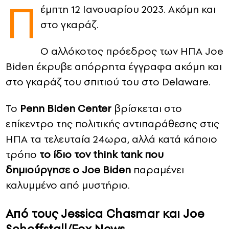
Π
έμπτη 12 Ιανουαρίου 2023. Ακόμη και
CONTACT
στο γκαράζ.
ADVERTISE
Ο αλλόκοτος πρόεδρος των ΗΠΑ Joe
Biden έκρυβε απόρρητα έγγραφα ακόμη και
στο γκαράζ του σπιτιού του στο Delaware.
Το
Penn Biden Center
βρίσκεται στο
επίκεντρο της πολιτικής αντιπαράθεσης στις
ΗΠΑ τα τελευταία 24ωρα, αλλά κατά κάποιο
τρόπο
το ίδιο τον think tank που
δημιούργησε ο Joe Biden
παραμένει
καλυμμένο από μυστήριο.
Από τους Jessica Chasmar και Joe