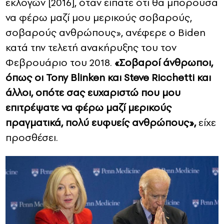
εκλογών [2016], όταν είπατε ότι θα μπορούσα
να φέρω μαζί μου μερικούς σοβαρούς,
σοβαρούς ανθρώπους», ανέφερε ο Biden
κατά την τελετή ανακήρυξης του τον
Φεβρουάριο του 2018.
«Σοβαροί άνθρωποι,
όπως οι Tony Blinken και Steve Ricchetti και
άλλοι, οπότε σας ευχαριστώ που μου
επιτρέψατε να φέρω μαζί μερικούς
πραγματικά, πολύ ευφυείς ανθρώπους»,
είχε
προσθέσει.