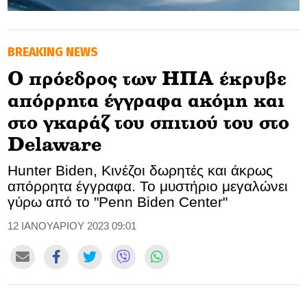
GOLDEN TRAVELLER
ΒREAKING NEWS
SOOZIE’S FRIENDS
Ο πρόεδρος των ΗΠΑ έκρυβε
CULTURE
απόρρητα έγγραφα ακόμη και
TASTELAND
στο γκαράζ του σπιτιού του στο
Delaware
TECH
Hunter Biden, Κινέζοι δωρητές και άκρως
HEALTH
απόρρητα έγγραφα. Το μυστήριο μεγαλώνει
γύρω από το "Penn Biden Center"
MEDIALAND
12 ΙΑΝΟΥΑΡΙΟΥ 2023 09:01
DRIVE
SPORTS
DIA Y NOCHE