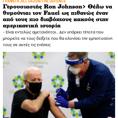
ΓΡΑΦΕΙ Η JILL ERZEN/THE DEFENCE
Γερουσιαστής Ron Johnson> Θέλω να
θυμούνται τον Fauci ως πιθανώς έναν
από τους πιο διαβόητους κακούς στην
αμερικανική ιστορία
- Είναι εντελώς αμετανόητοι... Δεν υπάρχει τίποτα που
μπορείτε να τους δείξετε που θα κλονίσει την εμπιστοσύνη
τους σε αυτές τις ενέσεις