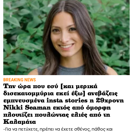
BREAKING NEWS
Tην ώρα που εσύ [και μερικά
δισεκατομμύρια εκεί έξω] ανεβάζεις
εμπνευσμένα insta stories η 29χρονη
Nikki Seaman εκτός από όμορφη
πλουτίζει πουλώντας ελιές από τη
Καλαμάτα
-Για να πετύχετε, πρέπει να έχετε σθένος, πάθος και