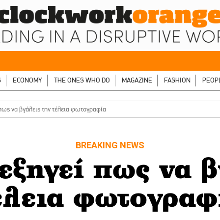
S
ECONOMY
THE ONES WHO DO
MAGAZINE
FASHION
PEOP
πως να βγάλεις την τέλεια φωτογραφία
BREAKING NEWS
ξηγεί πως να β
έλεια φωτογραφ