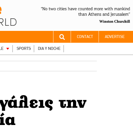
CONTACT
ADVERTISE
LE
SPORTS
DIA Y NOCHE
γάλεις την
ία