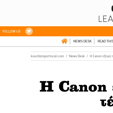
FOLLOW US
NEWS DESK
READ THI
kourdistoportocali.com
News Desk
H Canon εξηγεί 
H Canon ε
τ