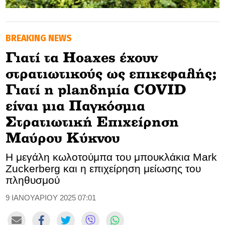
GOLDEN TRAVELLER
BREAKING NEWS
SOOZIE’S FRIENDS
Γιατί τα Ηoaxes έχουν
CULTURE
στρατιωτικούς ως επικεφαλής;
TASTELAND
Γιατί η planδημία COVID
είναι μια Παγκόσμια
TECH
Στρατιωτική Επιχείρηση
HEALTH
Μαύρου Κύκνου
MEDIALAND
H μεγάλη κωλοτούμπα του μπουκλάκια Mark
Zuckerberg και η επιχείρηση μείωσης του
DRIVE
πληθυσμού
9 ΙΑΝΟΥΑΡΙΟΥ 2025 07:01
SPORTS
DIA Y NOCHE