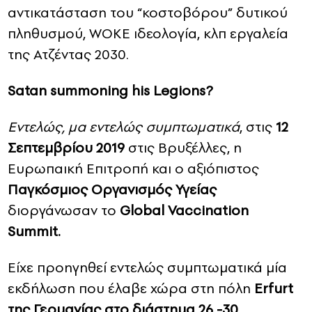
αντικατάσταση του “κοστοβόρου” δυτικού
πληθυσμού, WOKE ιδεολογία, κλπ εργαλεία
της Ατζέντας 2030.
Satan summoning his Legions?
Eντελώς, μα εντελώς συμπτωματικά
, στις
12
Σεπτεμβρίου 2019
στις Βρυξέλλες, η
Ευρωπαική Επιτροπή και ο αξιόπιστος
Παγκόσμιος Οργανισμός Υγείας
διοργάνωσαν το
Global Vaccination
Summit.
Eίχε προηγηθεί εντελώς συμπτωματικά μία
εκδήλωση που έλαβε χώρα στη πόλη
Erfurt
της Γερμανίας στo διάστημα 26 -30