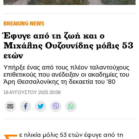
GOLDEN TRAVELLER
BREAKING NEWS
SOOZIE’S FRIENDS
Έφυγε από τη ζωή και ο
CULTURE
Μιχάλης Ουζουνίδης μόλις 53
TASTELAND
ετών
Υπήρξε ένας από τους πλέον ταλαντούχους
TECH
επιθετικούς που ανέδειξαν οι ακαδημίες του
Άρη Θεσσαλονίκης τη δεκαετία του ’80
HEALTH
18 ΑΥΓΟΥΣΤΟΥ 2025 20:08
MEDIALAND
DRIVE
SPORTS
ε ηλικία μόλις 53 ετών έφυγε από τη
DIA Y NOCHE