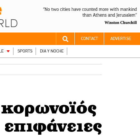
CONTACT
ADVERTISE
LE
SPORTS
DIA Y NOCHE
 κορωνοϊός
 επιφάνειες