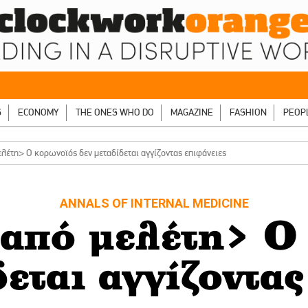
S
ECONOMY
THE ONES WHO DO
MAGAZINE
FASHION
PEOP
λέτη> Ο κορωνοϊός δεν μεταδίδεται αγγίζοντας επιφάνειες
ANNALS OF INTERNAL MEDICINE
από μελέτη> Ο
δεται αγγίζοντας