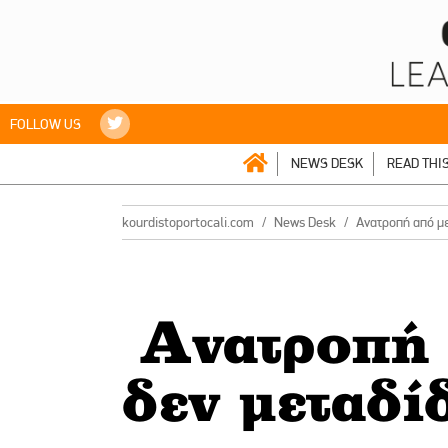
FOLLOW US
NEWS DESK
READ THI
kourdistoportocali.com
News Desk
Ανατροπή από με
Ανατροπή 
δεν μεταδί