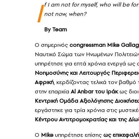
I
f I am not for myself, who will be f
not now, when?
By Team
Ο σημερινός
congressman
Mike Gallag
Ναυτικό Σώμα των Ηνωμένων Πολιτειών
υπηρέτησε για επτά χρόνια ενεργά ως 
Νοημοσύνης και Λειτουργός Περιφερει
Αφρική
, κερδίζοντας τελικά τον βαθμό
στην επαρχία
Al Anbar του
Ιράκ
ως διο
Κεντρική Ομάδα Αξιολόγησης Διοικήσε
εργάστηκε για τρία χρόνια στις μυστι
Κέντρου Αντιτρομοκρατίας και της Δίω
Ο
Mike
υπηρέτησε επίσης
ως επικεφαλή