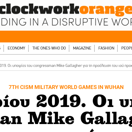
S
ECONOMY
THE ONES WHO DO
MAGAZINE
FASHION
PEOP
19. Οι υποψίες του congressman Mike Gallagher για τη προέλευση του ιού προ
7TH CISM MILITARY WORLD GAMES IN WUHAN
ίου 2019. Οι υ
an Mike Gallag