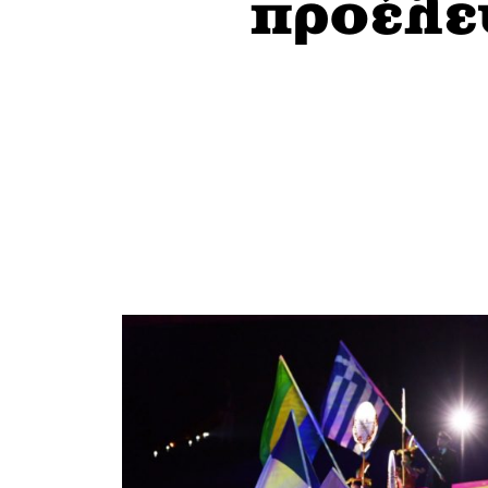
προέλε