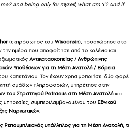
or me? And being only for myself, what am ‘I’? And if
her
(εκπρόσωπος του
Wisconsin
), προσχώρησε στο
 την ημέρα που αποφοίτησε από το κολέγιο και
αξιωματικός
Αντικατασκοπείας / Ανθρώπινης
ακών Υποθέσεων για τη Μέση Ανατολή / Βόρεια
 του Καπετάνιου. Τον έχουν χρησιμοποιήσει δύο φορέ
ικητή ομάδων πληροφοριών, υπηρέτησε στην
ων του Στρατηγού Petraeus στη Μέση Ανατολή
και
κές υπηρεσίες, συμπεριλαμβανομένου του
Εθνικού
ξης Ναρκωτικών.
ς Ρεπουμπλικανός υπάλληλος για τη Μέση Ανατολή, τ