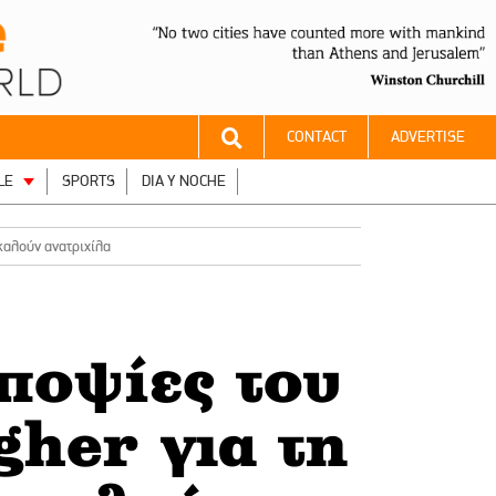
CONTACT
ADVERTISE
LE
SPORTS
DIA Y NOCHE
καλούν ανατριχίλα
ποψίες του
her για τη