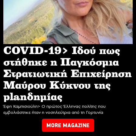
COVID-19> Iδού πως
στήθηκε η Παγκόσμια
Στρατιωτική Επιχείρηση
Mαύρου Κύκνου της
planδημίας
Έφη Καμπισιούλη> Ο πρώτος Έλληνας πολίτης που
εμβολιάστηκε ήταν η νοσηλεύτρια από τη Γορτυνία
MORE MAGAZINE