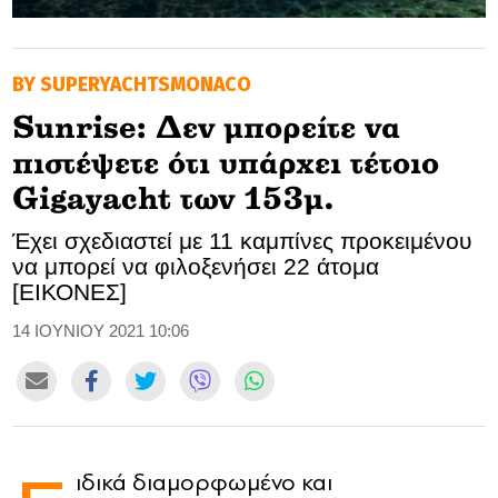
GOLDEN TRAVELLER
BY SUPERYACHTSMONACO
SOOZIE’S FRIENDS
Sunrise: Δεν μπορείτε να
CULTURE
πιστέψετε ότι υπάρχει τέτοιο
TASTELAND
Gigayacht των 153μ.
Έχει σχεδιαστεί με 11 καμπίνες προκειμένου
TECH
να μπορεί να φιλοξενήσει 22 άτομα
[ΕΙΚΟΝΕΣ]
HEALTH
14 ΙΟΥΝΙΟΥ 2021 10:06
MEDIALAND
DRIVE
SPORTS
ιδικά διαμορφωμένο και
DIA Y NOCHE