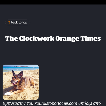
Εμπνευστής του kourdistoportocali.com υπήρξε από