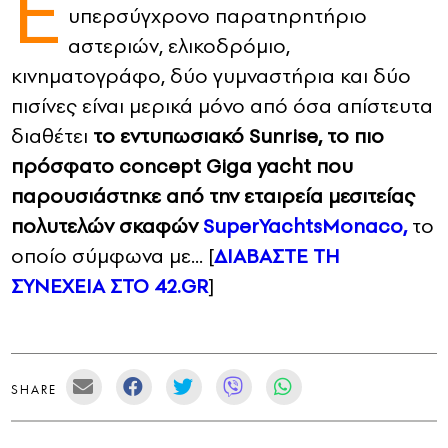
Ε
υπερσύγχρονο παρατηρητήριο
CONTACT
αστεριών, ελικοδρόμιο,
κινηματογράφο, δύο γυμναστήρια και δύο
ADVERTISE
πισίνες είναι μερικά μόνο από όσα απίστευτα
διαθέτει
το εντυπωσιακό Sunrise, το πιο
πρόσφατο concept Giga yacht που
παρουσιάστηκε από την εταιρεία μεσιτείας
πολυτελών σκαφών
SuperYachtsMonaco,
το
οποίο σύμφωνα με… [
ΔΙΑΒΑΣΤΕ ΤΗ
ΣΥΝΕΧΕΙΑ ΣΤΟ 42.GR
]
SHARE