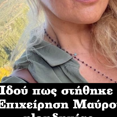
δού πως στήθηκε
 Επιχείρηση Mαύρο