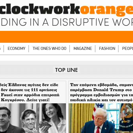
S
ECONOMY
THE ONES WHO DO
MAGAZINE
FASHION
PEOP
TOP LINE
είς Έλληνας ηγέτης δεν είδε
Την επόμενη εβδομάδα, σημαν
 δεν άκουσε τις 111 αρνήσεις
παρέμβαση Donald Trump στο
 Fauci στην αρμόδια επιτροπή
πρόγραμμα εμβολιασμών για τ
 Κογκρέσου. Δείτε γιατί!
παιδική ηλικία και τον αυτισμό