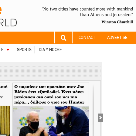
CONTACT
ADVERTISE
LE
SPORTS
DIA Y NOCHE
τική
Ο καρκίνος του προστάτη στον Joe
Ο Jeffrey Tucker γρ
Biden έχει εξαπλωθεί. Έχει κάνει
πιο δραματική αφηγ
ην
μετάσταση στα οστά του και πιο
μετατόπιση στη σύγχρ
πέρα…, δήλωσε ο γιος του Hunter
Όταν οι κυβερνήσεις 
Biden
μάσκες τους