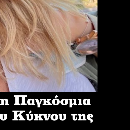
 η Παγκόσμια
υ Κύκνου της