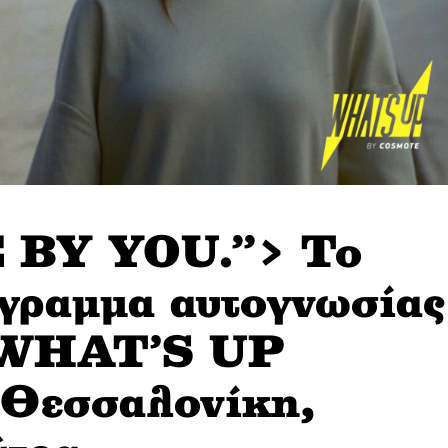
 BY YOU.”> Το
γραμμα αυτογνωσίας
υ WHAT’S UP
ε Θεσσαλονίκη,