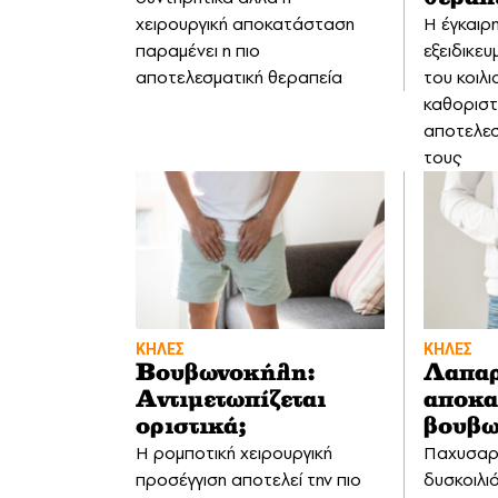
χειρουργική αποκατάσταση
Η έγκαιρ
παραμένει η πιο
εξειδικε
αποτελεσματική θεραπεία
του κοιλι
καθοριστι
αποτελεσ
τους
ΚΗΛΕΣ
ΚΗΛΕΣ
Βουβωνοκήλη:
Λαπα
Αντιμετωπίζεται
αποκα
οριστικά;
βουβω
Η ρομποτική χειρουργική
Παχυσαρκ
προσέγγιση αποτελεί την πιο
δυσκοιλι