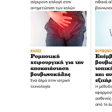
σύγχρονη επιλογή στην
πιθανά αί
αντιμετώπιση των κηλών
βουνωνο
ΚΗΛΕΣ
ΒΟΥΒΩΝΟ
Ρομποτική
Επέμ
χειρουργική για την
βουβω
αποκατάσταση
τοπικ
βουβωνοκήλης
και α
Ένα άλμα στην ιατρική
εξιτήρ
τεχνολογία
Η μέθοδο
εφαρμοστ
ασθενείς 
από 16 έ