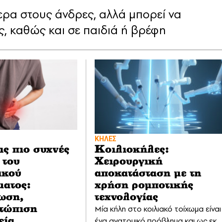
ερα στους άνδρες, αλλά μπορεί να
ς, καθώς και σε παιδιά ή βρέφη
ΚΗΛΕΣ
ις πιο συχνές
Κοιλιοκήλες:
 του
Χειρουργική
ακού
αποκατάσταση με τη
ματος:
χρήση ρομποτικής
ωση,
τεχνολογίας
Μία κήλη στο κοιλιακό τοίχωμα είναι
ετώπιση
ένα ανατομικό πρόβλημα και ως εκ
εία