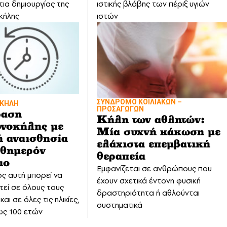
τια δημιουργίας της
ιστικής βλάβης των πέριξ υγιών
κήλης
ιστών
ΣΥΝΔΡΟΜΟ ΚΟΙΛΙΑΚΩΝ –
ΚΗΛΗ
ΠΡΟΣΑΓΩΓΩΝ
βαση
Κήλη των αθλητών:
νοκήλης με
Μία συχνή κάκωση με
ή αναισθησία
ελάχιστα επεμβατική
υθημερόν
θεραπεία
ιο
Εμφανίζεται σε ανθρώπους που
ς αυτή μπορεί να
έχουν σχετικά έντονη φυσική
εί σε όλους τους
δραστηριότητα ή αθλούνται
και σε όλες τις ηλικίες,
συστηματικά
ως 100 ετών