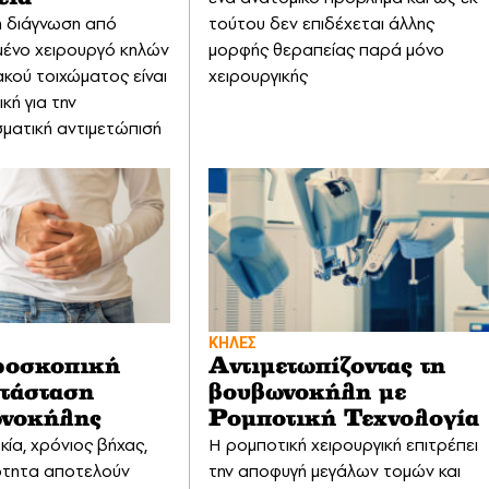
η διάγνωση από
τούτου δεν επιδέχεται άλλης
υμένο χειρουργό κηλών
μορφής θεραπείας παρά μόνο
ακού τοιχώματος είναι
χειρουργικής
κή για την
ματική αντιμετώπισή
ΚΗΛΕΣ
ροσκοπική
Αντιμετωπίζοντας τη
τάσταση
βουβωνοκήλη με
νοκήλης
Ρομποτική Τεχνολογία
ία, χρόνιος βήχας,
Η ρομποτική χειρουργική επιτρέπει
ότητα αποτελούν
την αποφυγή μεγάλων τομών και