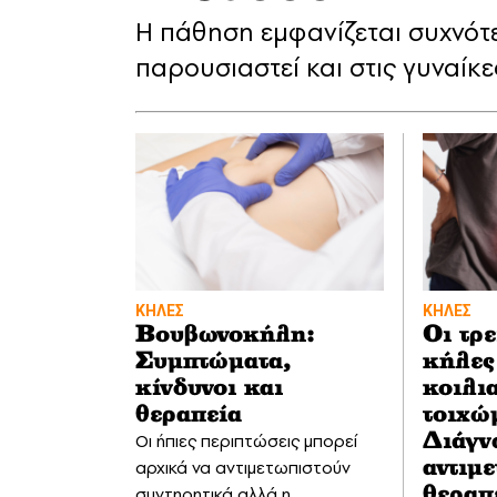
Η πάθηση εμφανίζεται συχνότ
παρουσιαστεί και στις γυναίκε
ΚΗΛΕΣ
ΚΗΛΕΣ
Βουβωνοκήλη:
Οι τρε
Συμπτώματα,
κήλες
κίνδυνοι και
κοιλι
θεραπεία
τοιχώ
Οι ήπιες περιπτώσεις μπορεί
Διάγν
αρχικά να αντιμετωπιστούν
αντιμ
συντηρητικά αλλά η
θεραπ