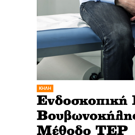
ΚΗΛΗ
Ενδοσκοπική 
Βουβωνοκήλης
Μέθοδο TEP