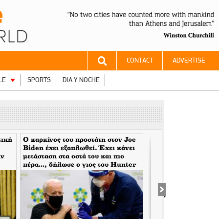
CONTACT
ADVERTISE
LE
SPORTS
DIA Y NOCHE
τική
Ο καρκίνος του προστάτη στον Joe
Γερουσιαστής Ron 
Biden έχει εξαπλωθεί. Έχει κάνει
να θυμούνται τον Fa
ην
μετάσταση στα οστά του και πιο
έναν από τους πιο δι
πέρα…, δήλωσε ο γιος του Hunter
κακούς στην αμερικα
Biden