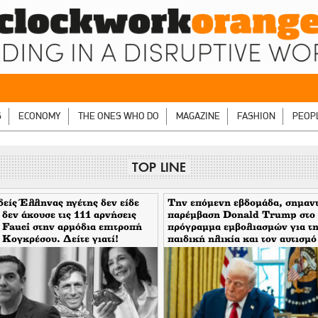
S
ECONOMY
THE ONES WHO DO
MAGAZINE
FASHION
PEOP
TOP LINE
είς Έλληνας ηγέτης δεν είδε
Την επόμενη εβδομάδα, σημαν
 δεν άκουσε τις 111 αρνήσεις
παρέμβαση Donald Trump στο
 Fauci στην αρμόδια επιτροπή
πρόγραμμα εμβολιασμών για τ
 Κογκρέσου. Δείτε γιατί!
παιδική ηλικία και τον αυτισμό