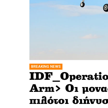
BREAKING NEWS
IDF_Operatio
Arm> Oι μοναδ
πιλότοι διήνυ