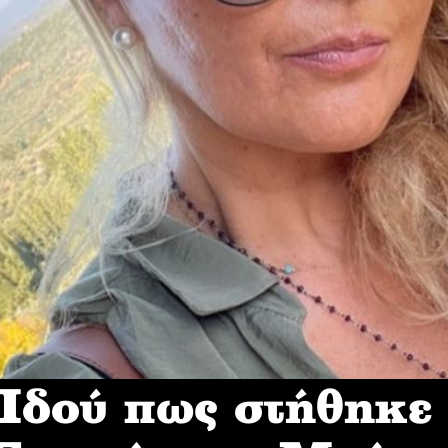
δού πως στήθηκε