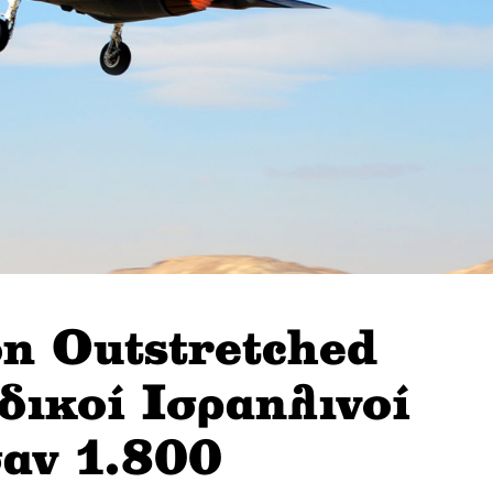
n Outstretched
ικοί Ισραηλινοί
σαν 1.800