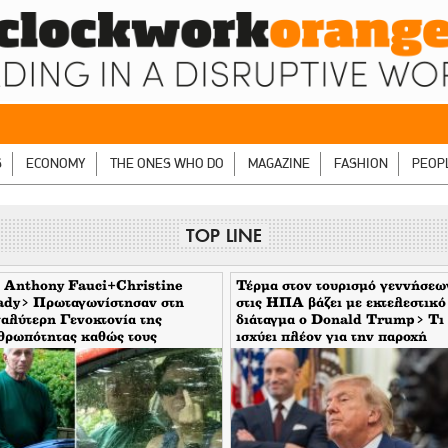
S
ECONOMY
THE ONES WHO DO
MAGAZINE
FASHION
PEOP
TOP LINE
 Anthony Fauci+Christine
Τέρμα στον τουρισμό γεννήσεω
ady> Πρωταγωνίστησαν στη
στις ΗΠΑ βάζει με εκτελεστικό
αλύτερη Γενοκτονία της
διάταγμα ο Donald Trump> Τι
θρωπότητας καθώς τους
ισχύει πλέον για την παροχή
υπταν οι μηντιακές ερπύστριες
υπηκοότητας
 deep state. Τώρα η σύζυγος
νει το δάχτυλο στους
τορεπόρτερ