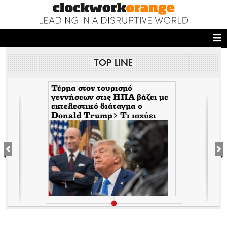
ΑΡΧΙΚΗ
TOP LINE
NEWS DESK
READ THIS
Τέρμα στον τουρισμό
γεννήσεων στις ΗΠΑ βάζει με
εκτελεστικό διάταγμα ο
ECONOMY
Donald Trump> Τι ισχύει
πλέον για την παροχή
THE ONES WHO DO
υπηκοότητας
MAGAZINE
FASHION
PEOPLE
WELLNESS