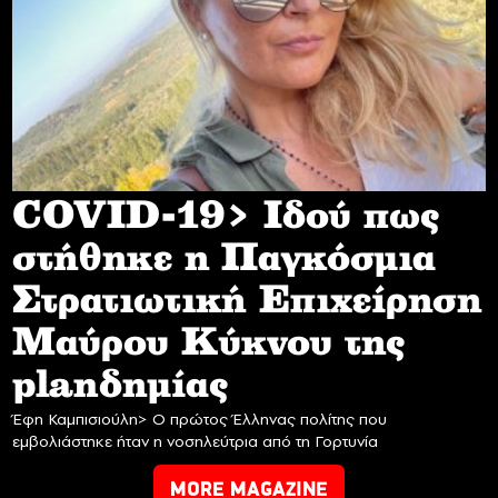
COVID-19> Iδού πως
στήθηκε η Παγκόσμια
Στρατιωτική Επιχείρηση
Mαύρου Κύκνου της
planδημίας
Έφη Καμπισιούλη> Ο πρώτος Έλληνας πολίτης που
εμβολιάστηκε ήταν η νοσηλεύτρια από τη Γορτυνία
MORE MAGAZINE