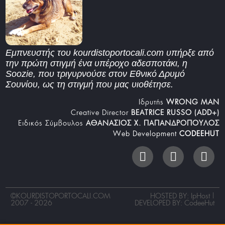
Εμπνευστής του kourdistoportocali.com υπήρξε από
την πρώτη στιγμή ένα υπέροχο αδεσποτάκι, η
Soozie, που τριγυρνούσε στον Εθνικό Δρυμό
Σουνίου, ως τη στιγμή που μας υιοθέτησε.
Iδρυτής
WRONG MAN
Creative Director
BEATRICE RUSSO (ADD+)
Ειδικός Σύμβουλος
ΑΘΑΝΑΣΙΟΣ Χ. ΠΑΠΑΝΔΡΟΠΟΥΛΟΣ
Web Development
CODEEHUT
©
KOURDISTOPORTOCALI.COM
HOSTED BY: IpHost |
2007 - 2026
DEVELOPED BY:
CodeeHut