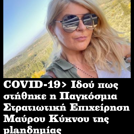
COVID-19> Iδού πως
στήθηκε η Παγκόσμια
Στρατιωτική Επιχείρηση
Mαύρου Κύκνου της
planδημίας