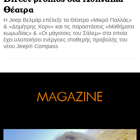
Θέατρα
CONTACT
Η Jeep Βελμάρ επέλεξε τα Θέατρα «Μικρό Παλλάς»
& «Δημήτρης Χορν» και τις παραστάσεις «Μαθήματα
ADVERTISE
κωμωδίας» & «Οι μάγισσες του Σάλεμ» στα οποία
έχει υλοποιήσει ενέργειες σταθερής προβολής του
νέου Jeep® Compass
MAGAZINE