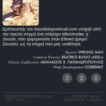
Εμπνευστής του kourdistoportocali.com υπήρξε από
την πρώτη στιγμή ένα υπέροχο αδεσποτάκι, η
Soozie, που τριγυρνούσε στον Εθνικό Δρυμό
Σουνίου, ως τη στιγμή που μας υιοθέτησε.
Iδρυτής
WRONG MAN
Creative Director
BEATRICE RUSSO (ADD+)
Ειδικός Σύμβουλος
ΑΘΑΝΑΣΙΟΣ Χ. ΠΑΠΑΝΔΡΟΠΟΥΛΟΣ
Web Development
CODEEHUT
©
KOURDISTOPORTOCALI.COM
HOSTED BY: IpHost |
2007 - 2026
DEVELOPED BY:
CodeeHut