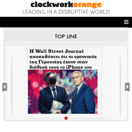
ΑΡΧΙΚΗ
TOP LINE
NEWS DESK
READ THIS
H Wall Street Journal
αποκαλύπτει ότι οι ερευνητές
της Γερουσίας έχουν στην
ECONOMY
διάθεσή τους το iPhone του
Tony Fauci από την περίοδο
THE ONES WHO DO
της πανδημίας. Τι σημαίνει
αυτό για τον εμπλεκόμενο
Σωτήρη Τσιόδρα
MAGAZINE
FASHION
PEOPLE
WELLNESS