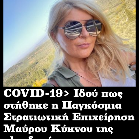
COVID-19> Iδού πως
στήθηκε η Παγκόσμια
Στρατιωτική Επιχείρηση
Mαύρου Κύκνου της