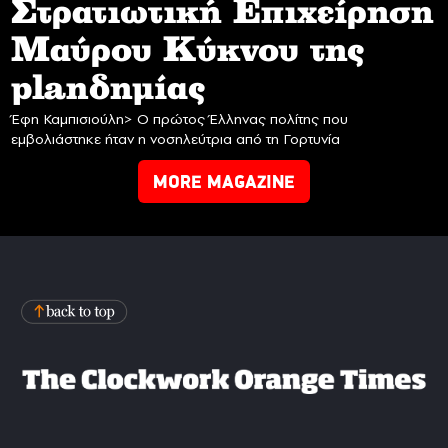
Στρατιωτική Επιχείρηση
Mαύρου Κύκνου της
planδημίας
Έφη Καμπισιούλη> Ο πρώτος Έλληνας πολίτης που
εμβολιάστηκε ήταν η νοσηλεύτρια από τη Γορτυνία
MORE MAGAZINE