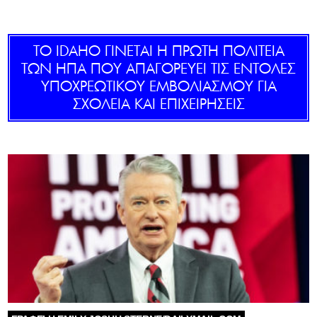
GOLDEN TRAVELLER
ΤΟ IDAHO ΓΙΝΕΤΑΙ Η ΠΡΩΤΗ ΠΟΛΙΤΕΙΑ
SOOZIE’S FRIENDS
ΤΩΝ ΗΠΑ ΠΟΥ ΑΠΑΓΟΡΕΥΕΙ ΤΙΣ ΕΝΤΟΛΕΣ
ΥΠΟΧΡΕΩΤΙΚΟΥ ΕΜΒΟΛΙΑΣΜΟΥ ΓΙΑ
CULTURE
ΣΧΟΛΕΙΑ ΚΑΙ ΕΠΙΧΕΙΡΗΣΕΙΣ
TASTELAND
TECH
HEALTH
MEDIALAND
DRIVE
SPORTS
DIA Y NOCHE