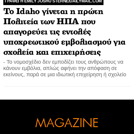
ΓΡΑΦΕΙ Η EMILY JOSHU STERNE/DAILYMAIL.COM
Το Idaho γίνεται η πρώτη
CONTACT
Πολιτεία των ΗΠΑ που
ADVERTISE
απαγορεύει τις εντολές
υποχρεωτικού εμβολιασμού για
σχολεία και επιχειρήσεις
- Το νομοσχέδιο δεν εμποδίζει τους ανθρώπους να
κάνουν εμβόλια, απλώς αφήνει την απόφαση σε
εκείνους, παρά σε μια ιδιωτική επιχείρηση ή σχολείο
MAGAZINE