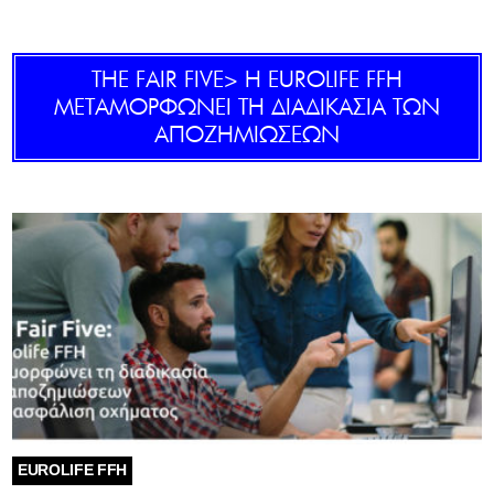
GOLDEN TRAVELLER
THE FAIR FIVE> H EUROLIFE FFH
SOOZIE’S FRIENDS
ΜΕΤΑΜΟΡΦΩΝΕΙ ΤΗ ΔΙΑΔΙΚΑΣΙΑ ΤΩΝ
ΑΠΟΖΗΜΙΩΣΕΩΝ
CULTURE
TASTELAND
TECH
HEALTH
MEDIALAND
DRIVE
SPORTS
EUROLIFE FFH
DIA Y NOCHE