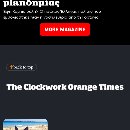
planδημίας
Έφη Καμπισιούλη> Ο πρώτος Έλληνας πολίτης που
εμβολιάστηκε ήταν η νοσηλεύτρια από τη Γορτυνία
MORE MAGAZINE