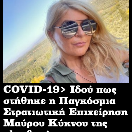
COVID-19> Iδού πως
στήθηκε η Παγκόσμια
Στρατιωτική Επιχείρηση
Mαύρου Κύκνου της