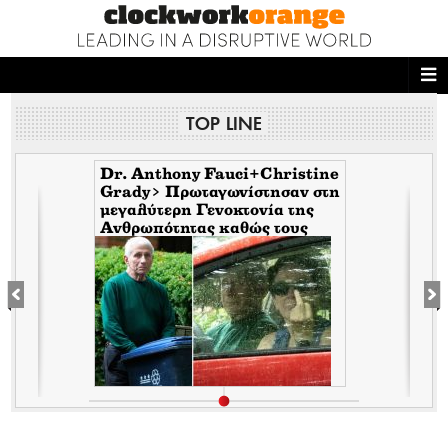
ΑΡΧΙΚΗ
TOP LINE
NEWS DESK
READ THIS
Dr. Anthony Fauci+Christine
Grady> Πρωταγωνίστησαν στη
μεγαλύτερη Γενοκτονία της
ECONOMY
Ανθρωπότητας καθώς τους
κάλυπταν οι μηντιακές
THE ONES WHO DO
ερπύστριες του deep state.
Τώρα η σύζυγος υψώνει το
δάχτυλο στους φωτορεπόρτερ
MAGAZINE
FASHION
PEOPLE
WELLNESS