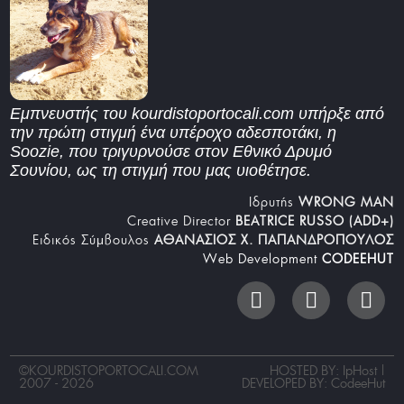
Εμπνευστής του kourdistoportocali.com υπήρξε από
την πρώτη στιγμή ένα υπέροχο αδεσποτάκι, η
Soozie, που τριγυρνούσε στον Εθνικό Δρυμό
Σουνίου, ως τη στιγμή που μας υιοθέτησε.
Iδρυτής
WRONG MAN
Creative Director
BEATRICE RUSSO (ADD+)
Ειδικός Σύμβουλος
ΑΘΑΝΑΣΙΟΣ Χ. ΠΑΠΑΝΔΡΟΠΟΥΛΟΣ
Web Development
CODEEHUT
©
KOURDISTOPORTOCALI.COM
HOSTED BY: IpHost |
2007 - 2026
DEVELOPED BY:
CodeeHut