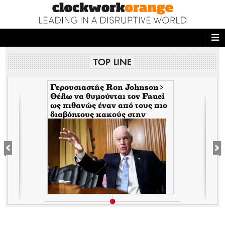
ΑΡΧΙΚΗ
TOP LINE
NEWS DESK
READ THIS
Γερουσιαστής Ron Johnson>
Θέλω να θυμούνται τον Fauci
s
ως πιθανώς έναν από τους πιο
ECONOMY
διαβόητους κακούς στην
αμερικανική ιστορία
THE ONES WHO DO
MAGAZINE
FASHION
PEOPLE
WELLNESS