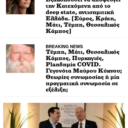
την Κατεχόμενη από το
deep state, αντισημιτική
Ελλάδα. [Σύρος, Κρήτη,
Μάτι, Τέμπη, Θεσσαλικός
Κάμπος]
BREAKING NEWS
Τέμπη, Μάτι, Θεσσαλικός
Κάμπος, Πυρκαγιές,
Planδημία COVID.
Γεγονότα Μαύρου Κύκνου;
Θεωρίες συνωμοσίας ή μία
πραγματική συνωμοσία σε
εξέλιξη;