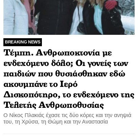
BREAKING NEWS
Τέμπη. Ανθρωποκτονία με
ενδεχόμενο δόλο; Oι γονείς των
παιδιών που θυσιάσθηκαν εδώ
ακουμπάνε το Ιερό
Δισκοπότηρο, το ενδεχόμενο της
Τελετής Ανθρωποθυσίας
Ο Νίκος Πλακιάς έχασε τις δύο κόρες και την ανηψιά
του, τη Χρύσα, τη Θώμη και την Αναστασία