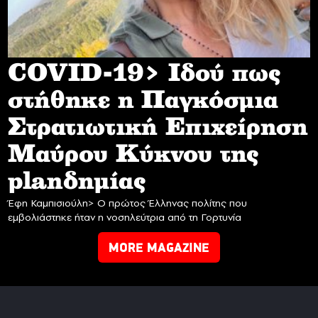
COVID-19> Iδού πως
στήθηκε η Παγκόσμια
Στρατιωτική Επιχείρηση
Mαύρου Κύκνου της
planδημίας
Έφη Καμπισιούλη> Ο πρώτος Έλληνας πολίτης που
εμβολιάστηκε ήταν η νοσηλεύτρια από τη Γορτυνία
MORE MAGAZINE