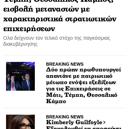
εισβολή μεταναστών με
CONTACT
χαρακτηριστικά στρατιωτικών
ADVERTISE
επιχειρήσεων
Ολα δείχνουν τον τελικό στόχο της παγκόσμιας
διακυβέρνησης
BREAKING NEWS
Δύο πρώην πρωθυπουργοί
απαντάνε με πατριωτικό
μέτωπο ενόψει εξελίξεων
για τις Επιχειρήσεις σε
Μάτι, Τέμπη, Θεσσαλικό
Κάμπο
BREAKING NEWS
Kimberly Guilfoyle>
Εξακολουθεί να αποφεύγει