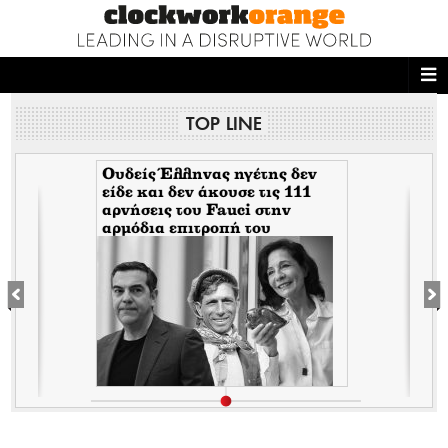
ΑΡΧΙΚΗ
TOP LINE
NEWS DESK
READ THIS
Ουδείς Έλληνας ηγέτης δεν
είδε και δεν άκουσε τις 111
αρνήσεις του Fauci στην
ECONOMY
αρμόδια επιτροπή του
Κογκρέσου. Δείτε γιατί!
THE ONES WHO DO
MAGAZINE
FASHION
PEOPLE
WELLNESS