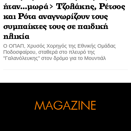
ήταν…μωρά> Τζολάκης, Ρέτσος
CONTACT
και Ρότα αναγνωρίζουν τους
ADVERTISE
συμπαίκτες τους σε παιδική
ηλικία
Ο ΟΠΑΠ, Χρυσός Χορηγός της Εθνικής Ομάδας
Ποδοσφαίρου, σταθερά στο πλευρό της
"Γαλανόλευκης" στον δρόμο για το Μουντιάλ
MAGAZINE