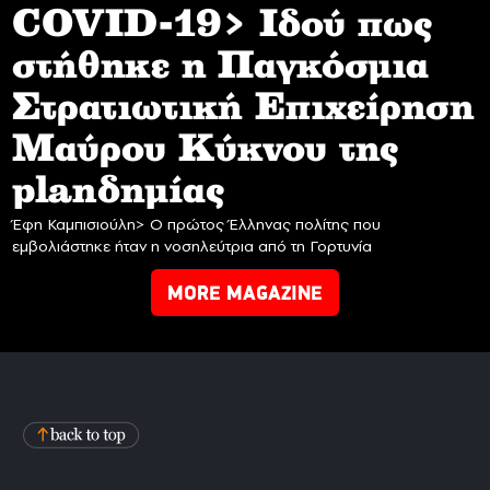
COVID-19> Iδού πως
στήθηκε η Παγκόσμια
Στρατιωτική Επιχείρηση
Mαύρου Κύκνου της
planδημίας
Έφη Καμπισιούλη> Ο πρώτος Έλληνας πολίτης που
εμβολιάστηκε ήταν η νοσηλεύτρια από τη Γορτυνία
MORE MAGAZINE